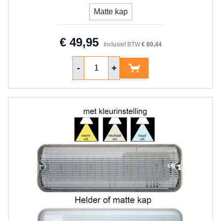
Matte kap
€ 49,95
Inclusief BTW
€ 60,44
Aantal
-
+