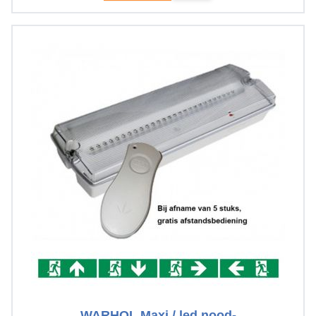
WARHOL Maxi / led nood-