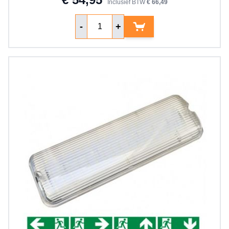
Inclusief BTW
€ 66,49
Aantal
-
+