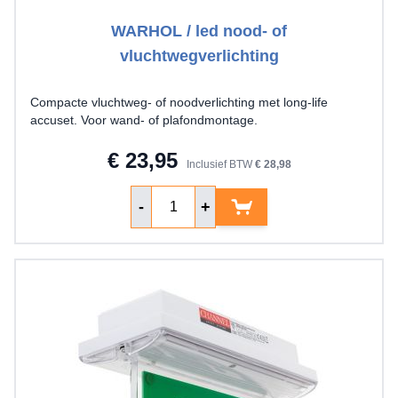
WARHOL / led nood- of
vluchtwegverlichting
Compacte vluchtweg- of noodverlichting met long-life
accuset. Voor wand- of plafondmontage.
€ 23,95
Inclusief BTW
€ 28,98
Aantal
-
+