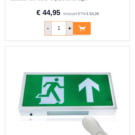
€ 44,95
Inclusief BTW
€ 54,39
Aantal
-
+