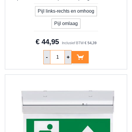
Uw pijlrichting
Pijl links-rechts en omhoog
Pijl omlaag
€ 44,95
Inclusief BTW
€ 54,39
Aantal
-
+