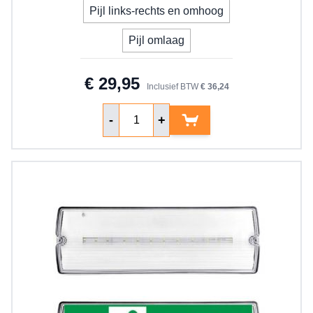
Uw pijlrichting
Pijl links-rechts en omhoog
Pijl omlaag
€ 29,95
Inclusief BTW
€ 36,24
Aantal
-
+