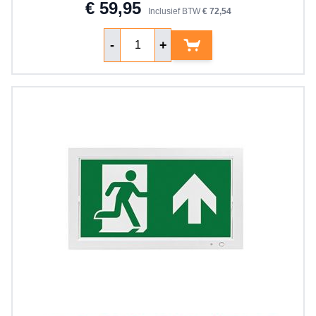
€ 59,95
Inclusief BTW
€ 72,54
Aantal
-
+