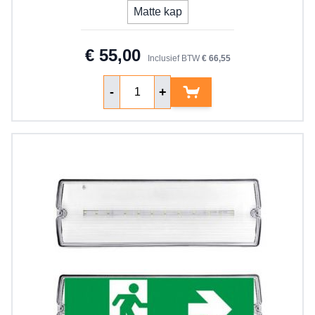
Matte kap
€ 55,00
Inclusief BTW
€ 66,55
Aantal
-
+