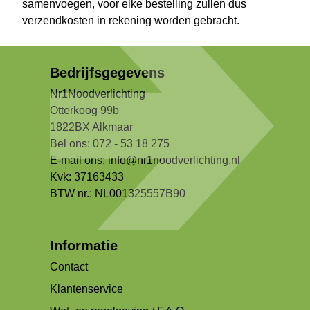
samenvoegen, voor elke bestelling zullen dus
verzendkosten in rekening worden gebracht.
Bedrijfsgegevens
Nr1Noodverlichting
Otterkoog 99b
1822BX Alkmaar
Bel ons: 072 - 53 18 275
E-mail ons:
info@nr1noodverlichting.nl
Kvk: 37163433
BTW nr.: NL001325557B90
Informatie
Contact
Klantenservice