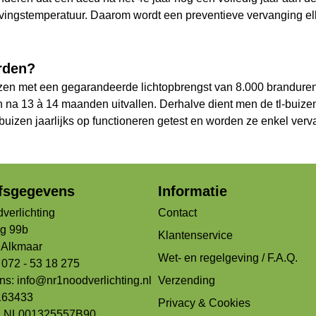
evingstemperatuur. Daarom wordt een preventieve vervanging elk
rden?
izen met een gegarandeerde lichtopbrengst van 8.000 branduren 
 na 13 à 14 maanden uitvallen. Derhalve dient men de tl-buizen
izen jaarlijks op functioneren getest en worden ze enkel vervan
jfsgegevens
Informatie
verlichting
Contact
og 99b
Klantenservice
Alkmaar
Wet- en regelgeving / F.A.Q.
 072 - 53 18 275
ons:
info@nr1noodverlichting.nl
Verzending
163433
Privacy & Cookies
: NL001325557B90