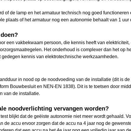
eerd of de lamp en het armatuur technisch nog goed functioneren 
le plaats of het armatuur nog een autonomie behaalt van 1 uur 
f doen?
door een vakbekwaam persoon, die kennis heeft van elektricitei
oorzorgsmaatregelen. Het onderhoud is complexer dan het op het 
ut gedegen kennis van elektrotechnische werkzaamheden.
ndduur in nood op de noodvoeding van de installatie (dit is de 
nform Bouwbesluit en NEN-EN 1838). Dit is te toetsen door midd
 van de installatie.
ale noodverlichting vervangen worden?
st blijkt dat de geëiste autonomie niet meer wordt gehaald. 
van de accu ervoor zorgen dat de accu na 4 jaar nog de gewens
nderen dat een accu na het 4e jaar nog een volledig jaar aan de