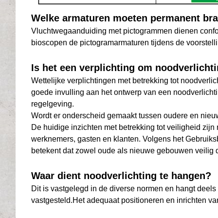
Welke armaturen moeten permanent br
Vluchtwegaanduiding met pictogrammen dienen conform w
bioscopen de pictogramarmaturen tijdens de voorstell
Is het een verplichting om noodverlicht
Wettelijke verplichtingen met betrekking tot noodverl
goede invulling aan het ontwerp van een noodverlichti
regelgeving.
Wordt er onderscheid gemaakt tussen oudere en nieuw
De huidige inzichten met betrekking tot veiligheid zi
werknemers, gasten en klanten. Volgens het Gebruiksb
betekent dat zowel oude als nieuwe gebouwen veilig d
Waar dient noodverlichting te hangen?
Dit is vastgelegd in de diverse normen en hangt deels 
vastgesteld.Het adequaat positioneren en inrichten van