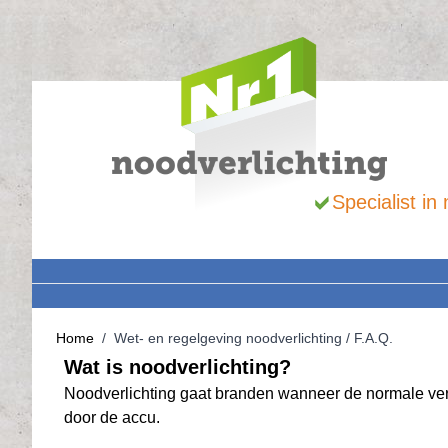
Ga naar de inhoud
Specialist i
Home
/
Wet- en regelgeving noodverlichting / F.A.Q.
Wat is noodverlichting?
Noodverlichting gaat branden wanneer de normale verli
door de accu.