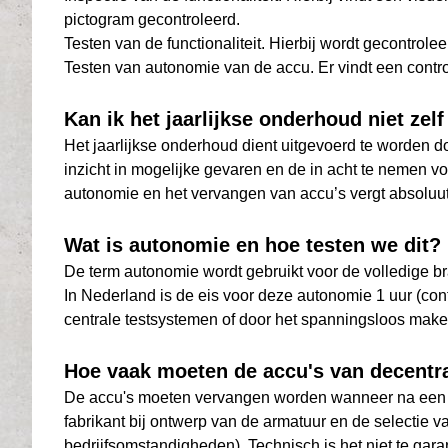
pictogram gecontroleerd.
Testen van de functionaliteit. Hierbij wordt gecontrol
Testen van autonomie van de accu. Er vindt een contro
Kan ik het jaarlijkse onderhoud niet zel
Het jaarlijkse onderhoud dient uitgevoerd te worden 
inzicht in mogelijke gevaren en de in acht te nemen v
autonomie en het vervangen van accu’s vergt absolu
Wat is autonomie en hoe testen we dit?
De term autonomie wordt gebruikt voor de volledige bra
In Nederland is de eis voor deze autonomie 1 uur (co
centrale testsystemen of door het spanningsloos maken
Hoe vaak moeten de accu's van decentr
De accu's moeten vervangen worden wanneer na een te
fabrikant bij ontwerp van de armatuur en de selectie 
bedrijfsomstandigheden). Technisch is het niet te gara