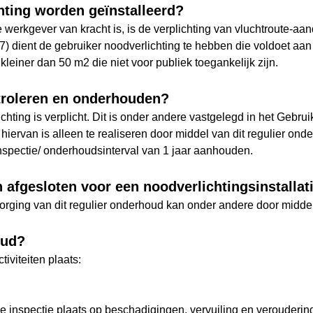
chting worden geïnstalleerd?
 werkgever van kracht is, is de verplichting van vluchtroute-aan
.3.7) dient de gebruiker noodverlichting te hebben die voldoet
einer dan 50 m2 die niet voor publiek toegankelijk zijn.
ntroleren en onderhouden?
hting is verplicht. Dit is onder andere vastgelegd in het Gebrui
ervan is alleen te realiseren door middel van dit regulier onder
nspectie/ onderhoudsinterval van 1 jaar aanhouden.
afgesloten voor een noodverlichtingsinstallat
 Borging van dit regulier onderhoud kan onder andere door midd
oud?
iviteiten plaats:
uele inspectie plaats op beschadigingen, vervuiling en verouderi