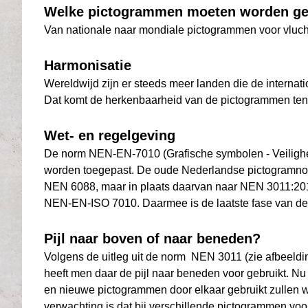
Welke pictogrammen moeten worden ge
Van nationale naar mondiale pictogrammen voor vluch
Harmonisatie
Wereldwijd zijn er steeds meer landen die de interna
Dat komt de herkenbaarheid van de pictogrammen ten g
Wet- en regelgeving
De norm NEN-EN-7010 (Grafische symbolen - Veilighei
worden toegepast. De oude Nederlandse pictogramnorm
NEN 6088, maar in plaats daarvan naar NEN 3011:2015
NEN-EN-ISO 7010. Daarmee is de laatste fase van de
Pijl naar boven of naar beneden?
Volgens de uitleg uit de norm NEN 3011 (zie afbeeldin
heeft men daar de pijl naar beneden voor gebruikt. N
en nieuwe pictogrammen door elkaar gebruikt zullen wo
verwachting is dat bij verschillende pictogrammen voor 