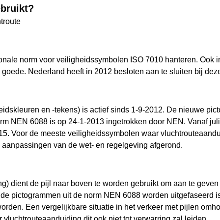
bruikt?
troute
tionale norm voor veiligheidssymbolen ISO 7010 hanteren. Ook 
oede. Nederland heeft in 2012 besloten aan te sluiten bij dez
dskleuren en -tekens) is actief sinds 1-9-2012. De nieuwe pi
 NEN 6088 is op 24-1-2013 ingetrokken door NEN. Vanaf juli 
. Voor de meeste veiligheidssymbolen waar vluchtrouteaandui
 aanpassingen van de wet- en regelgeving afgerond.
g) dient de pijl naar boven te worden gebruikt om aan te geven
u de pictogrammen uit de norm NEN 6088 worden uitgefaseerd i
rden. Een vergelijkbare situatie in het verkeer met pijlen omho
vluchtrouteaanduiding dit ook niet tot verwarring zal leiden.