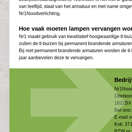
van leeftijd, staat van het armatuur en met name omg
Nr1Noodverlichting.
Hoe vaak moeten lampen vervangen wo
Nr1 maakt gebruik van kwalitatief hoogwaardige tl-bu
zullen de tl-buizen bij permanent brandende armaturen
Bij niet permanent brandende armaturen worden de tl-bu
jaar aanbevolen deze te vervangen.
Bedri
Nr1Nood
Otterko
1822BX 
Bel ons:
E-mail 
Kvk: 37
BTW nr.