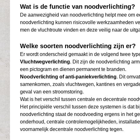
Wat is de functie van noodverlichting?
De aanwezigheid van noodverlichting helpt mee om ee
noodverlichting kunnen risicovolle werkzaamheden vei
men de vluchtroute vinden en deze veilig naar de uitg
Welke soorten noodverlichting zijn er?
Er wordt onderscheid gemaakt in de volgend twee type
Vluchtwegverlichting
. Dit zijn de noodverlichting 
een pictogram en dienen permanent te branden.
Noodverlichting of anti-paniekverlichting
. Dit omva
samenkomen, zoals vluchtwegen, kantines en vergader
geval van een stroomstoring.
Wat is het verschil tussen centrale en decentrale nood
Het principiële verschil tussen deze systemen is dat bi
noodverlichting staat de noodvoeding ergens in het ge
onderhoud, centrale controlemogelijkheden, installa
voornamelijk decentrale noodverlichting tegen.