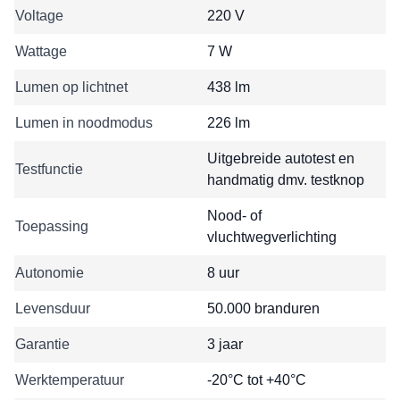
Voltage
220 V
Wattage
7 W
Lumen op lichtnet
438 lm
Lumen in noodmodus
226 lm
Uitgebreide autotest en
Testfunctie
handmatig dmv. testknop
Nood- of
Toepassing
vluchtwegverlichting
Autonomie
8 uur
Levensduur
50.000 branduren
Garantie
3 jaar
Werktemperatuur
-20°C tot +40°C