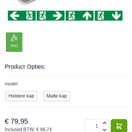
tot 20
220 V
7 W
438 lm
226 lm
3 jaar
meter
IP65
Product Opties:
model
Heldere kap
Matte kap
€ 79,95
Aantal
Inclusief BTW:
€ 96,74