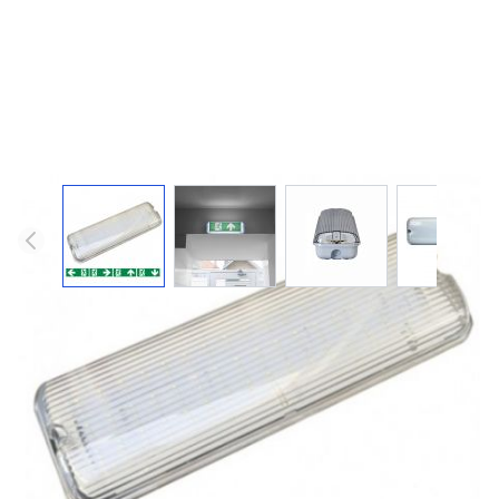
REMBRANDT Auto 8 uur / nood- of
vluchtwegverlichting
Te verkrijgen met heldere of matte kap. Autonomie van 8
uur. Inclusief pictogrammenserie voor
vluchtwegaanduiding. Met uitgebreide autotest functie.