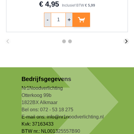
€ 4,95
Inclusief BTW
€ 5,99
Aantal
-
+
Bedrijfsgegevens
Nr1Noodverlichting
Otterkoog 99b
1822BX Alkmaar
Bel ons: 072 - 53 18 275
E-mail ons:
info@nr1noodverlichting.nl
Kvk: 37163433
BTW nr.: NL001325557B90