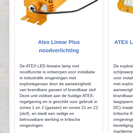
Atex Linear Plus
ATEX LE
noodverlichting
De ATEX LED-lineaire lamp met
De explos
noodfunctie is ontworpen voor installatie
schijnwer
in industriële omgevingen met
voor insta
explosiegevaar door de aanwezigheid
met explo
van brandbare gassen of brandbaar stof.
aanwezigh
Deze unit voldoet aan de huidige ATEX-
brandbaar
regelgeving en is geschikt voor gebruik in
laagspann
zones 1 en 2 (gassen) en zones 21 en 22
DC) maakt
(stof), en biedt een veilige en
kritische
betrouwbare werking in kritische
omgevinge
omgevingen.
beveiligin
maritieme 