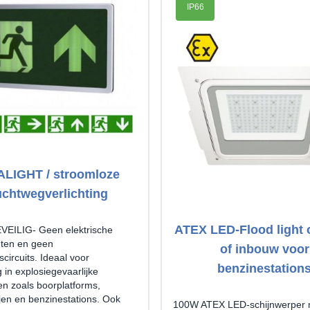
IP66
LIGHT / stroomloze
uchtwegverlichting
ATEX LED-Flood light
EILIG- Geen elektrische
ten en geen
of inbouw voor
scircuits. Ideaal voor
benzinestation
 in explosiegevaarlijke
n zoals boorplatforms,
ijen en benzinestations. Ook
100W ATEX LED-schijnwerper 