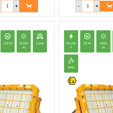
ntal
Aantal
+
-
+
150 W
16.500
5 jaar
85-265
50 W
5500
lm
V
lm
IP66