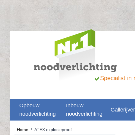
Ga naar de inhoud
Specialist i
Opbouw
Inbouw
Gallerijver
noodverlichting
noodverlichting
Home
/
ATEX explosieproof