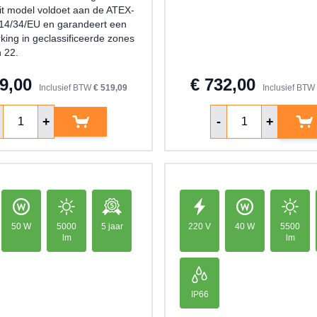
it model voldoet aan de ATEX-
2014/34/EU en garandeert een
rking in geclassificeerde zones
n 22.
9,00
€ 732,00
Inclusief BTW
€ 519,09
Inclusief BTW
ntal
Aantal
+
-
+
50 W
5000
5 jaar
220 V
40 W
5500
lm
lm
IP66