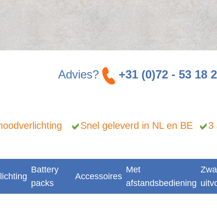
Advies?
+31 (0)72 - 53 18 
n noodverlichting
Snel geleverd in NL en BE
3
Battery
Met
Zwa
lichting
Accessoires
packs
afstandsbediening
uitv