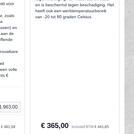
eld voor
en is beschermd tegen beschadiging. Het
e
heeft ook een werktemperatuurbereik
r, zoals
van -20 tot 80 graden Celsius.
de
gassen) en
t aan de
effende
trouwbare
eit
 een volle
hts €
 1.963,00
€ 365,00
W
€ 481,58
Inclusief BTW
€ 441,65