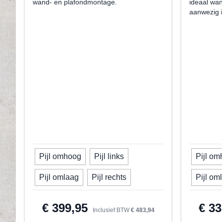
wand- en plafondmontage.
ideaal wa
aanwezig i
Pijl omhoog
Pijl links
Pijl o
Uw pijlrichting
Uw pijlri
Pijl omlaag
Pijl rechts
Pijl om
€ 399,95
€ 33
Inclusief BTW
€ 483,94