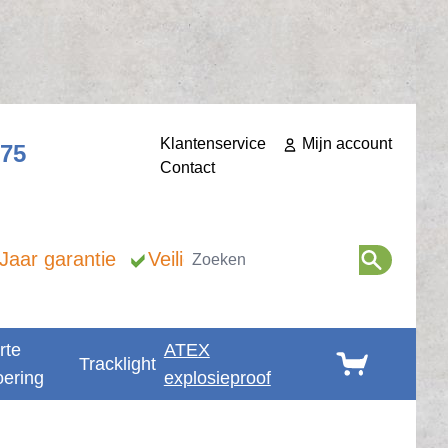
Klantenservice
Mijn account
275
Contact
Zoeken
 Jaar garantie
Veilig betalen
rte
ATEX
Winkelwagen
Tracklight
oering
explosieproof