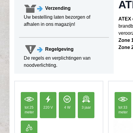
AT
Verzending
Uw bestelling laten bezorgen of
ATEX e
afhalen in ons magazijn!
brandb
veroorz
Zone 1
Zone 2
Regelgeving
De regels en verplichtingen van
noodverlichting.
tot 25
220 V
4 W
3 jaar
tot 33
meter
meter