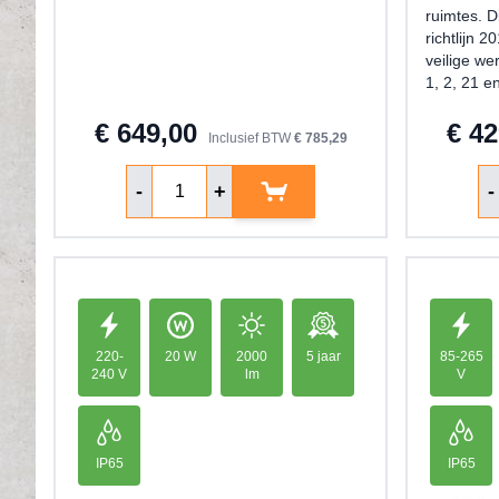
ruimtes. D
richtlijn 
veilige we
1, 2, 21 e
€ 649,00
€ 42
Inclusief BTW
€ 785,29
Aantal
Aa
-
+
-
220-
20 W
2000
5 jaar
85-265
240 V
lm
V
IP65
IP65