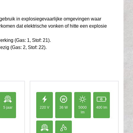
 gebruik in explosiegevaarlijke omgevingen waar
komen dat elektrische vonken of hitte een explosie
rking (Gas: 1, Stof: 21).
zig (Gas: 2, Stof: 22).
5 jaar
220 V
36 W
5000
400 lm
lm