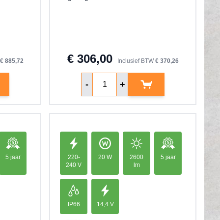
€ 306,00
€ 885,72
Inclusief BTW
€ 370,26
Aantal
-
+
5 jaar
220-
20 W
2600
5 jaar
240 V
lm
IP66
14,4 V