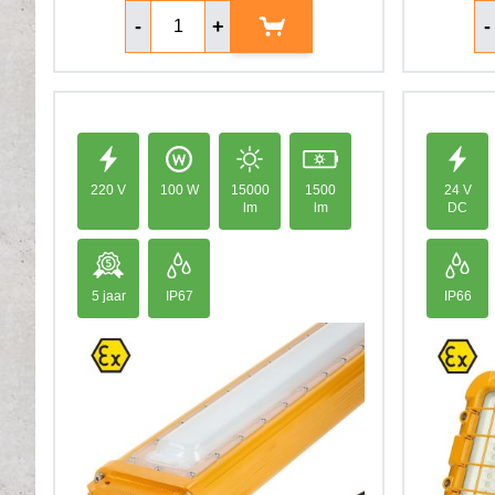
Aantal
Aa
-
+
-
220 V
100 W
15000
1500
24 V
lm
lm
DC
5 jaar
IP67
IP66