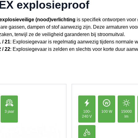
EX explosieproof
xplosieveilige (nood)verlichting
is specifiek ontworpen voor
are gassen, dampen of stof aanwezig zijn. Deze armaturen voor
aken, terwijl ze de veiligheid garanderen bij stroomuitval.
 / 21
: Explosiegevaar is regelmatig aanwezig tijdens normale we
 / 22
: Explosiegevaar is zelden en slechts voor korte duur aanwe
3 jaar
100-
100 W
15000
240 V
lm