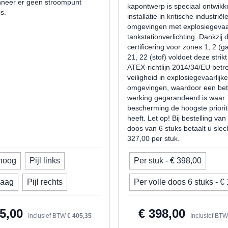
nneer er geen stroompunt
kapontwerp is speciaal ontwikk
s.
installatie in kritische industriël
omgevingen met explosiegevaa
tankstationverlichting. Dankzij 
certificering voor zones 1, 2 (
21, 22 (stof) voldoet deze strik
ATEX-richtlijn 2014/34/EU betr
veiligheid in explosiegevaarlijke
omgevingen, waardoor een be
werking gegarandeerd is waar
bescherming de hoogste priorit
heeft. Let op! Bij bestelling van
doos van 6 stuks betaalt u slec
327,00 per stuk.
mhoog
Pijl links
Per stuk - € 398,00
chting
laag
Pijl rechts
Per volle doos 6 stuks - €
5,00
€ 398,00
Inclusief BTW
€ 405,35
Inclusief BT