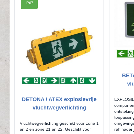
IP67
BETA
vl
DETONA / ATEX explosievrije
EXPLOSIEV
componen
vluchtwegverlichting
ontsteking
toepassing
Vluchtwegverlichting geschikt voor zone 1
omgevinge
en 2 en zone 21 en 22. Geschikt voor
raffinader