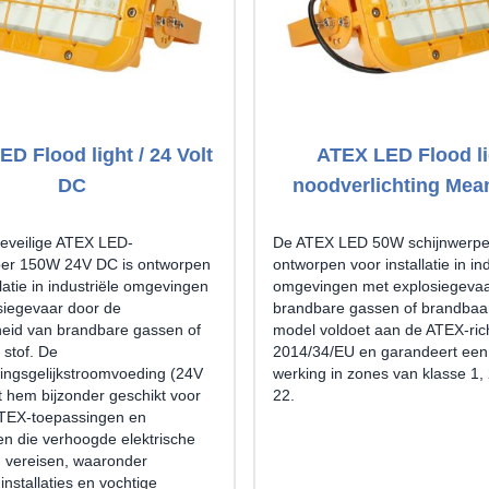
D Flood light / 24 Volt
ATEX LED Flood li
DC
noodverlichting Mea
ieveilige ATEX LED-
De ATEX LED 50W schijnwerper
per 150W 24V DC is ontworpen
ontworpen voor installatie in ind
llatie in industriële omgevingen
omgevingen met explosiegevaa
siegevaar door de
brandbare gassen of brandbaar 
eid van brandbare gassen of
model voldoet aan de ATEX-rich
 stof. De
2014/34/EU en garandeert een 
ingsgelijkstroomvoeding (24V
werking in zones van klasse 1, 
 hem bijzonder geschikt voor
22.
 ATEX-toepassingen en
n die verhoogde elektrische
g vereisen, waaronder
installaties en vochtige