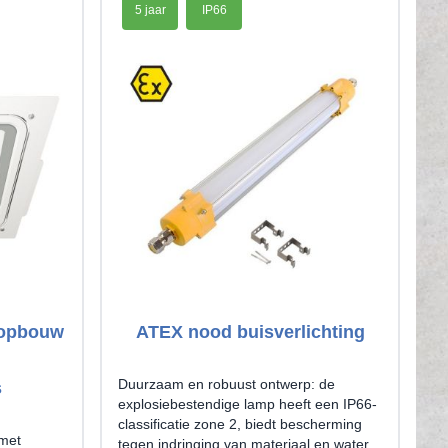
5 jaar
IP66
 opbouw
ATEX nood buisverlichting
Duurzaam en robuust ontwerp: de
s
explosiebestendige lamp heeft een IP66-
classificatie zone 2, biedt bescherming
met
tegen indringing van materiaal en water