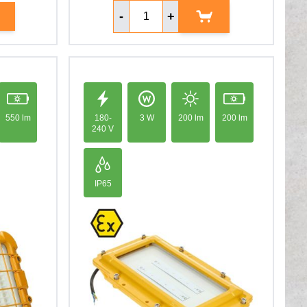
Aantal
-
+
550 lm
180-
3 W
200 lm
200 lm
240 V
IP65