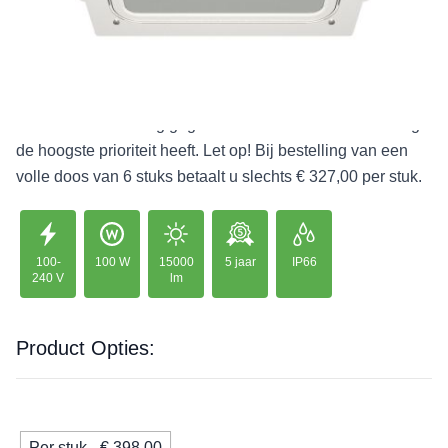
tankstationverlichting. Dankzij de certificering voor zones
1, 2 (gassen) en 21, 22 (stof) voldoet deze strikt aan de
ATEX-richtlijn 2014/34/EU betreffende veiligheid in
explosiegevaarlijke omgevingen, waardoor een
betrouwbare werking gegarandeerd is waar bescherming
de hoogste prioriteit heeft. Let op! Bij bestelling van een
volle doos van 6 stuks betaalt u slechts € 327,00 per stuk.
100-
100 W
15000
5 jaar
IP66
240 V
lm
Product Opties:
Per stuk - € 398,00