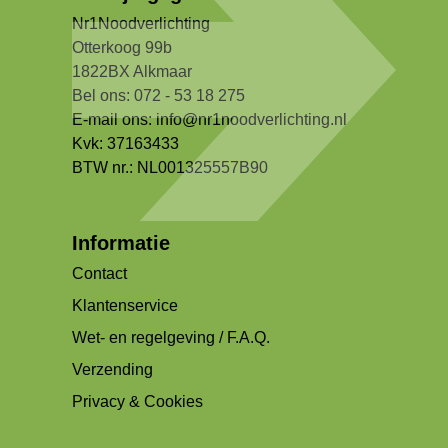
Nr1Noodverlichting
Otterkoog 99b
1822BX Alkmaar
Bel ons: 072 - 53 18 275
E-mail ons:
info@nr1noodverlichting.nl
Kvk: 37163433
BTW nr.: NL001325557B90
Informatie
Contact
Klantenservice
Wet- en regelgeving / F.A.Q.
Verzending
Privacy & Cookies