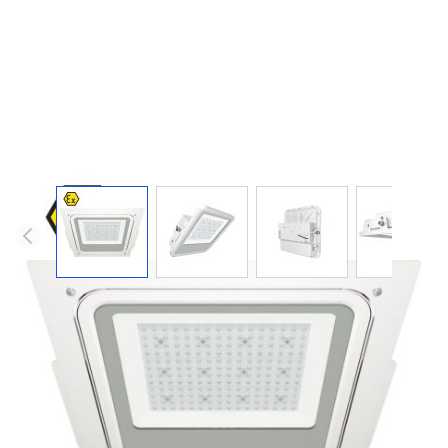
ATEX LED-Flood light opbouw of inbouw
voor benzinestations
100W ATEX LED-schijnwerper met kapontwerp is speciaal
ontwikkeld voor installatie in kritische industriële
omgevingen met explosiegevaar, zoals