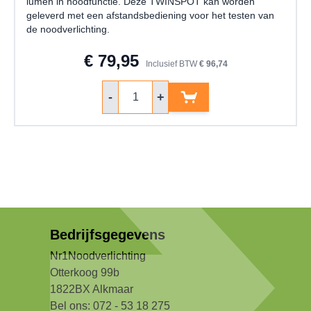
lumen in noodfunctie. Deze TWINSPOT kan worden
geleverd met een afstandsbediening voor het testen van
de noodverlichting.
€ 79,95
Inclusief BTW
€ 96,74
Aantal
-
+
Bedrijfsgegevens
Nr1Noodverlichting
Otterkoog 99b
1822BX Alkmaar
Bel ons: 072 - 53 18 275