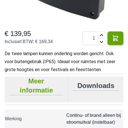
220 V
18 W
1800
1800
3 jaar
IP65
lm
lm
€ 139,95
Aantal
Inclusief BTW:
€ 169,34
De twee lampen kunnen onderling worden gericht. Ook
voor buitengebruik (IP65). Ideaal voor ruimtes met zeer
grote hoogtes en voor festivals en feesttenten.
Meer
Downloads
informatie
Continu- of brand alleen bij
Werking
stroomuitval (instelbaar)