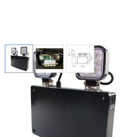
TWINSPOT Ultra / noodverlichting 1800
lumen!
Krachtige noodverlichting met 2 draaibare spots en een
zeer hoge lichtwaarde van 1800 Lumen!