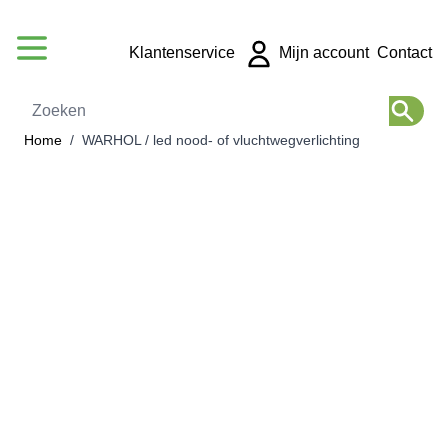
Ga naar de inhoud
Klantenservice
Mijn account
Contact
Zoeken
Home
/
WARHOL / led nood- of vluchtwegverlichting