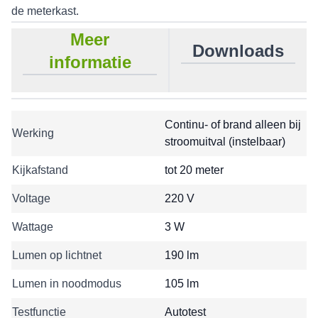
de meterkast.
Meer
Downloads
informatie
Continu- of brand alleen bij
Werking
stroomuitval (instelbaar)
Kijkafstand
tot 20 meter
Voltage
220 V
Wattage
3 W
Lumen op lichtnet
190 lm
Lumen in noodmodus
105 lm
Testfunctie
Autotest