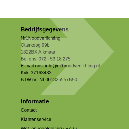
Bedrijfsgegevens
Nr1Noodverlichting
Otterkoog 99b
1822BX Alkmaar
Bel ons: 072 - 53 18 275
E-mail ons:
info@nr1noodverlichting.nl
Kvk: 37163433
BTW nr.: NL001325557B90
Informatie
Contact
Klantenservice
Wet- en regelgeving / F.A.Q.