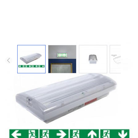
WARHOL / led nood- of
vluchtwegverlichting
Compacte vluchtweg- of noodverlichting met long-life
accuset. Voor wand- of plafondmontage.