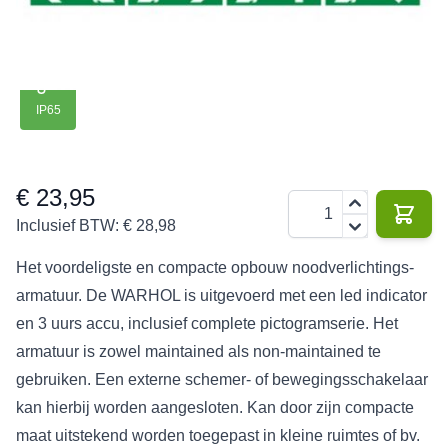
tot 20
220 V
3 W
190 lm
105 lm
3 jaar
meter
IP65
€ 23,95
Aantal
Inclusief BTW:
€ 28,98
Het voordeligste en compacte opbouw noodverlichtings-
armatuur. De WARHOL is uitgevoerd met een led indicator
en 3 uurs accu, inclusief complete pictogramserie. Het
armatuur is zowel maintained als non-maintained te
gebruiken. Een externe schemer- of bewegingsschakelaar
kan hierbij worden aangesloten. Kan door zijn compacte
maat uitstekend worden toegepast in kleine ruimtes of bv.