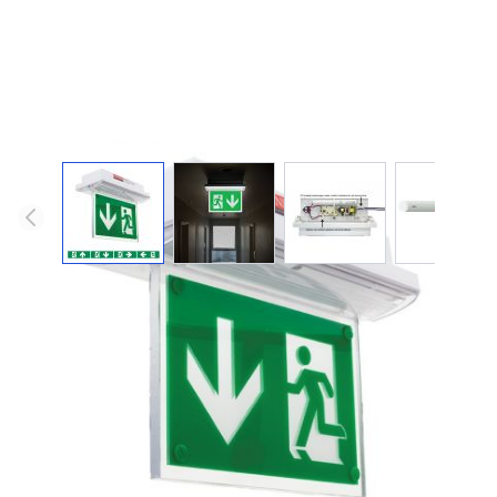
CERES / led vluchtwegverlichting
Compacte vluchtweg- en anti-paniekverlichting voor
plafondmontage.
tot 25
220 V
3 W
190 lm
105 lm
3 jaar