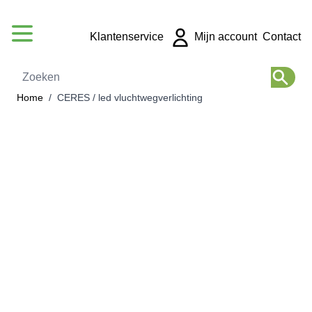
Ga naar de inhoud
Klantenservice
Mijn account
Contact
Zoeken
Home
/
CERES / led vluchtwegverlichting