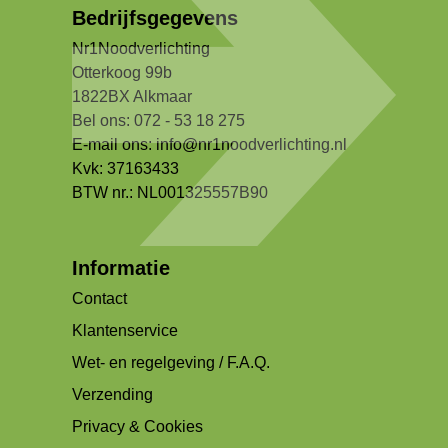
Bedrijfsgegevens
Nr1Noodverlichting
Otterkoog 99b
1822BX Alkmaar
Bel ons: 072 - 53 18 275
E-mail ons:
info@nr1noodverlichting.nl
Kvk: 37163433
BTW nr.: NL001325557B90
Informatie
Contact
Klantenservice
Wet- en regelgeving / F.A.Q.
Verzending
Privacy & Cookies