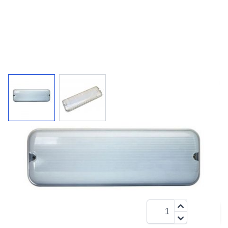
Losse kap tbv. Rembrandt
Losse heldere of matte kap tbv. Rembrandt.
€ 5,95
Aantal
Inclusief BTW:
€ 7,20