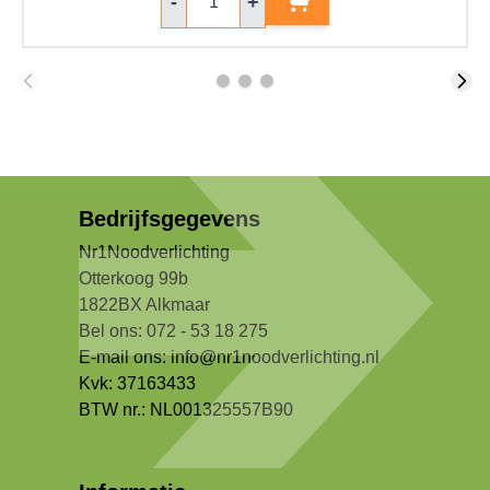
-
+
Bedrijfsgegevens
Nr1Noodverlichting
Otterkoog 99b
1822BX Alkmaar
Bel ons: 072 - 53 18 275
E-mail ons:
info@nr1noodverlichting.nl
Kvk: 37163433
BTW nr.: NL001325557B90