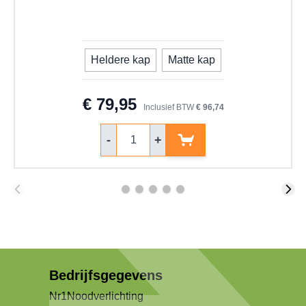
Heldere kap
Matte kap
model
€ 79,95
Inclusief BTW
€ 96,74
Aantal
-
+
Bedrijfsgegevens
Nr1Noodverlichting