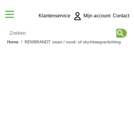
Ga naar de inhoud
Klantenservice
Mijn account
Contact
Zoeken
Home
/
REMBRANDT zwart / nood- of vluchtwegverlichting