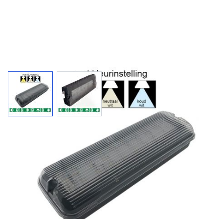
REMBRANDT zwart / nood- of
vluchtwegverlichting
Met heldere of matte kap. Autonomie van 3
uur. Inclusief pictogrammenserie voor
vluchtwegaanduiding.Met uitgebreide autotest functie..