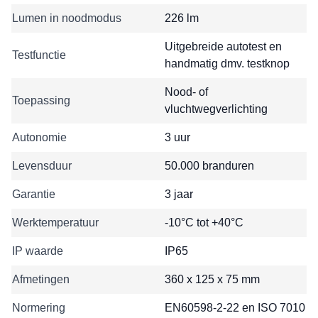
Lumen in noodmodus
226 lm
Uitgebreide autotest en
Testfunctie
handmatig dmv. testknop
Nood- of
Toepassing
vluchtwegverlichting
Autonomie
3 uur
Levensduur
50.000 branduren
Garantie
3 jaar
Werktemperatuur
-10°C tot +40°C
IP waarde
IP65
Afmetingen
360 x 125 x 75 mm
Normering
EN60598-2-22 en ISO 7010