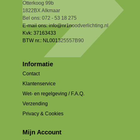
Otterkoog 99b
1822BX Alkmaar
Bel ons: 072 - 53 18 275
E-mail ons:
info@nr1noodverlichting.nl
Kvk: 37163433
BTW nr.: NL001325557B90
Informatie
Contact
Klantenservice
Wet- en regelgeving / F.A.Q.
Verzending
Privacy & Cookies
Mijn Account