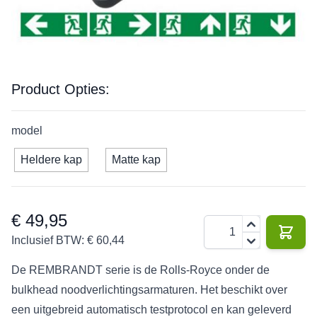
tot 20
220 V
4 W
226 lm
3 jaar
IP65
meter
Product Opties:
model
Heldere kap
Matte kap
€ 49,95
Aantal
Inclusief BTW:
€ 60,44
De REMBRANDT serie is de Rolls-Royce onder de
bulkhead noodverlichtingsarmaturen. Het beschikt over
een uitgebreid automatisch testprotocol en kan geleverd