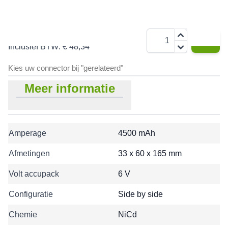
€ 39,95
Aantal
Inclusief BTW:
€ 48,34
Kies uw connector bij "gerelateerd"
Meer informatie
Amperage
4500 mAh
Afmetingen
33 x 60 x 165 mm
Volt accupack
6 V
Configuratie
Side by side
Chemie
NiCd