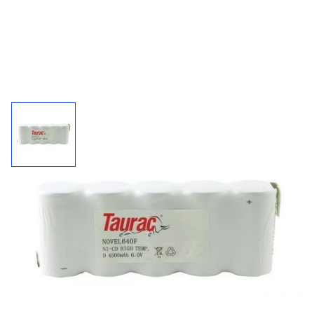
Accupack 640F / 6 V - 4500 mAh
Kies uw connector bij "'meer informatie"
4500
6 V
NiCd
mAh