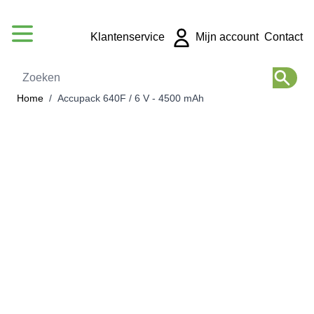
Ga naar de inhoud
Klantenservice
Mijn account
Contact
Zoeken
Home
/
Accupack 640F / 6 V - 4500 mAh