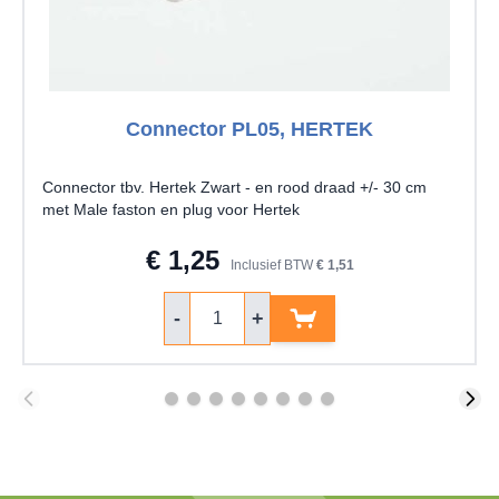
Connector PL05, HERTEK
Connector tbv. Hertek Zwart - en rood draad +/- 30 cm
met Male faston en plug voor Hertek
€ 1,25
Inclusief BTW
€ 1,51
Aantal
-
+