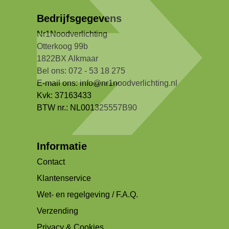
Bedrijfsgegevens
Nr1Noodverlichting
Otterkoog 99b
1822BX Alkmaar
Bel ons: 072 - 53 18 275
E-mail ons:
info@nr1noodverlichting.nl
Kvk: 37163433
BTW nr.: NL001325557B90
Informatie
Contact
Klantenservice
Wet- en regelgeving / F.A.Q.
Verzending
Privacy & Cookies