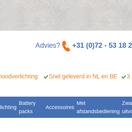
Advies?
+31 (0)72 - 53 18 
n noodverlichting
Snel geleverd in NL en BE
3
Battery
Met
Zwa
lichting
Accessoires
packs
afstandsbediening
uitv