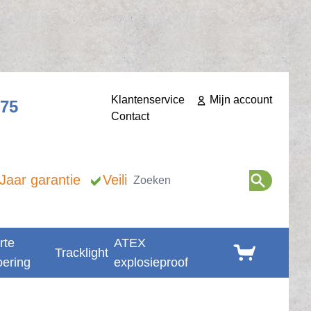
Klantenservice
Mijn account
275
Contact
Zoeken
 Jaar garantie
Veilig betalen
rte
ATEX
Winkelwagen
Tracklight
oering
explosieproof