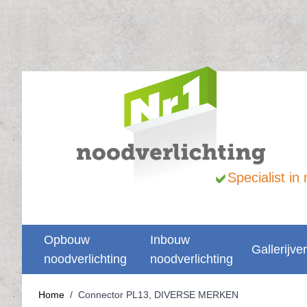
Ga naar de inhoud
Specialist i
Opbouw
Inbouw
Gallerijver
noodverlichting
noodverlichting
Home
/
Connector PL13, DIVERSE MERKEN