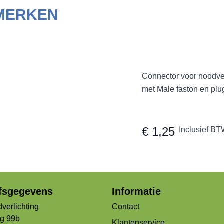
 MERKEN
Connector voor noodver
met Male faston en plu
€ 1,25
Inclusief BT
jfsgegevens
Informatie
verlichting
Contact
og 99b
Klantenservice