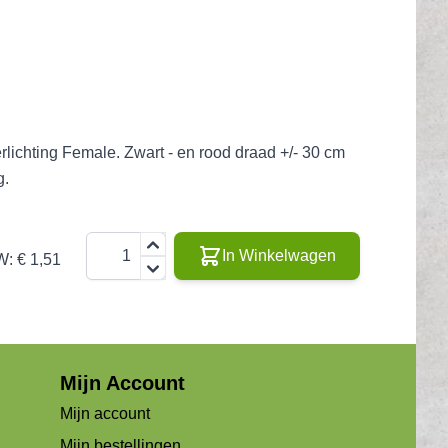
lichting Female. Zwart - en rood draad +/- 30 cm
g.
Aantal
In Winkelwagen
W:
€ 1,51
Mijn Account
Mijn account
Mijn bestellingen