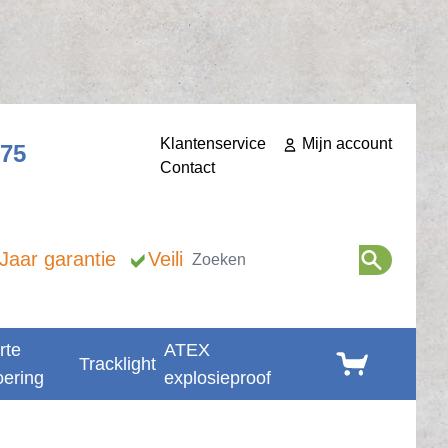
Klantenservice
Mijn account
275
Contact
Zoeken
 Jaar garantie
Veilig betalen
rte
ATEX
Winkelwagen
Tracklight
oering
explosieproof