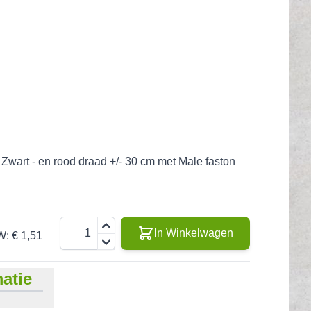
 Zwart - en rood draad +/- 30 cm met Male faston
Aantal
In Winkelwagen
W:
€ 1,51
atie