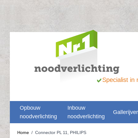
Ga naar de inhoud
Specialist i
Opbouw
Inbouw
Gallerijver
noodverlichting
noodverlichting
Home
/
Connector PL 11, PHILIPS