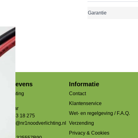
Garantie
jfsgegevens
Informatie
verlichting
Contact
og 99b
Klantenservice
Alkmaar
Wet- en regelgeving / F.A.Q.
 072 - 53 18 275
ons:
info@nr1noodverlichting.nl
Verzending
163433
Privacy & Cookies
: NL001325557B90