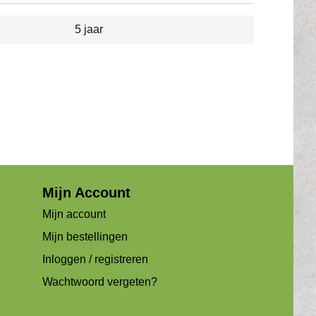
5 jaar
Mijn Account
Mijn account
Mijn bestellingen
Inloggen / registreren
Wachtwoord vergeten?