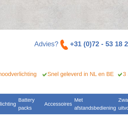
Advies?
+31 (0)72 - 53 18 
n noodverlichting
Snel geleverd in NL en BE
3
Battery
Met
Zwa
lichting
Accessoires
packs
afstandsbediening
uitv