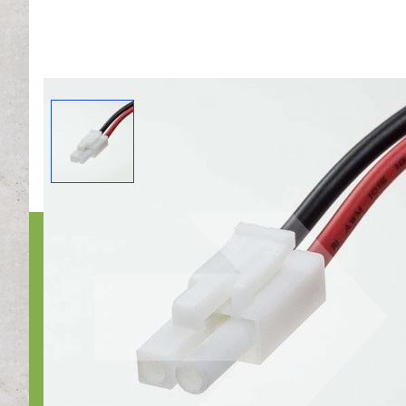
Bedri
Nr1Nood
Otterko
1822BX 
Bel ons:
E-mail 
Kvk: 37
BTW nr.