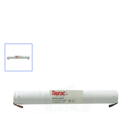
Accupack 440SF / 4,8 V - 4500 mAh
Kies uw connector bij "'meer informatie"
4500
4,8 V
NiCd
mAh