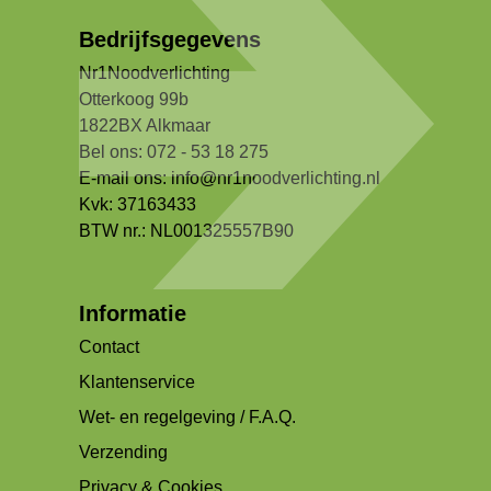
Bedrijfsgegevens
Nr1Noodverlichting
Otterkoog 99b
1822BX Alkmaar
Bel ons: 072 - 53 18 275
E-mail ons:
info@nr1noodverlichting.nl
Kvk: 37163433
BTW nr.: NL001325557B90
Informatie
Contact
Klantenservice
Wet- en regelgeving / F.A.Q.
Verzending
Privacy & Cookies