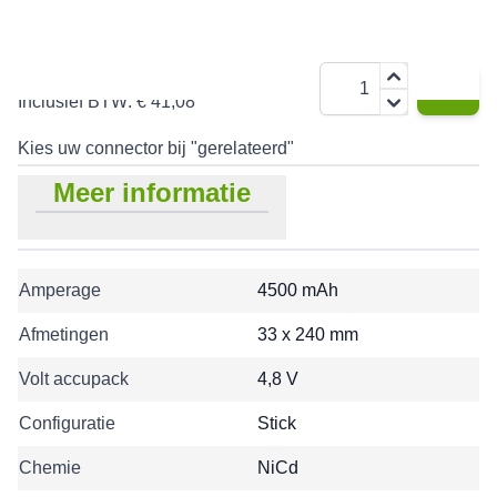
€ 33,95
Aantal
Inclusief BTW:
€ 41,08
Kies uw connector bij "gerelateerd"
Meer informatie
Amperage
4500 mAh
Afmetingen
33 x 240 mm
Volt accupack
4,8 V
Configuratie
Stick
Chemie
NiCd