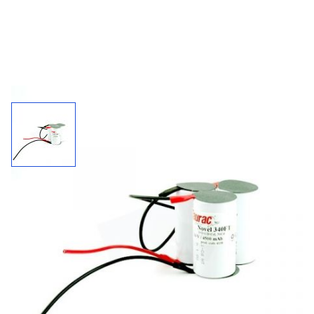
Accupack 340FT / 3,6 V - 4500 mAh
Kies uw connector bij "'meer informatie"
4500
3,6 V
NiCd
mAh