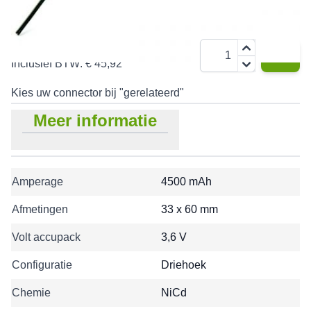
€ 37,95
Aantal
Inclusief BTW:
€ 45,92
Kies uw connector bij "gerelateerd"
Meer informatie
Amperage
4500 mAh
Afmetingen
33 x 60 mm
Volt accupack
3,6 V
Configuratie
Driehoek
Chemie
NiCd