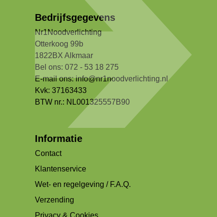
Bedrijfsgegevens
Nr1Noodverlichting
Otterkoog 99b
1822BX Alkmaar
Bel ons: 072 - 53 18 275
E-mail ons:
info@nr1noodverlichting.nl
Kvk: 37163433
BTW nr.: NL001325557B90
Informatie
Contact
Klantenservice
Wet- en regelgeving / F.A.Q.
Verzending
Privacy & Cookies