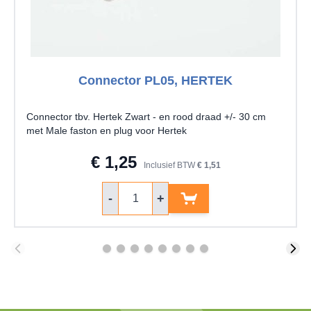
Connector PL05, HERTEK
Connector tbv. Hertek Zwart - en rood draad +/- 30 cm
met Male faston en plug voor Hertek
€ 1,25
Inclusief BTW
€ 1,51
Aantal
-
+