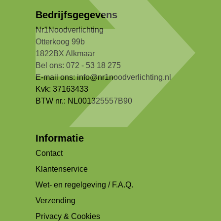
Bedrijfsgegevens
Nr1Noodverlichting
Otterkoog 99b
1822BX Alkmaar
Bel ons: 072 - 53 18 275
E-mail ons:
info@nr1noodverlichting.nl
Kvk: 37163433
BTW nr.: NL001325557B90
Informatie
Contact
Klantenservice
Wet- en regelgeving / F.A.Q.
Verzending
Privacy & Cookies