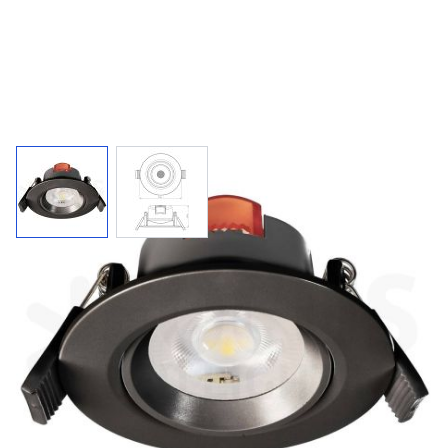
LED inbouwspot 2700K
Kantelbare(40°) led inbouwspot met zwarte kunststof
behuizing. Dimbaar.
220 V
6,5 W
550 lm
5 jaar
IP20