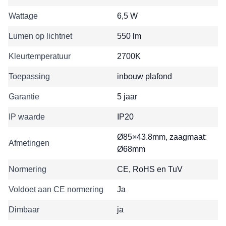
Wattage
6,5 W
Lumen op lichtnet
550 lm
Kleurtemperatuur
2700K
Toepassing
inbouw plafond
Garantie
5 jaar
IP waarde
IP20
Ø85×43.8mm, zaagmaat:
Afmetingen
Ø68mm
Normering
CE, RoHS en TuV
Voldoet aan CE normering
Ja
Dimbaar
ja