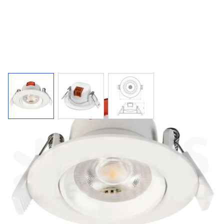
LED inbouwspot 2700K
Kantelbare(40°) led inbouwspot met witte kunststof
behuizing. Dimbaar.
220 V
6,5 W
550 lm
5 jaar
IP20