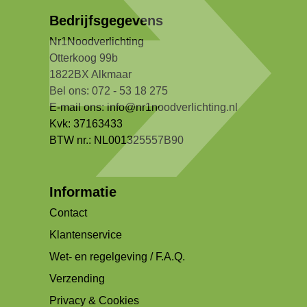
Bedrijfsgegevens
Nr1Noodverlichting
Otterkoog 99b
1822BX Alkmaar
Bel ons: 072 - 53 18 275
E-mail ons:
info@nr1noodverlichting.nl
Kvk: 37163433
BTW nr.: NL001325557B90
Informatie
Contact
Klantenservice
Wet- en regelgeving / F.A.Q.
Verzending
Privacy & Cookies