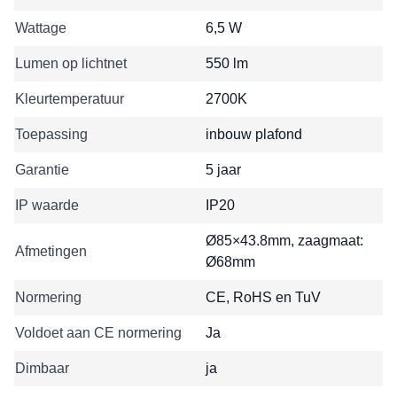
Wattage
6,5 W
Lumen op lichtnet
550 lm
Kleurtemperatuur
2700K
Toepassing
inbouw plafond
Garantie
5 jaar
IP waarde
IP20
Ø85×43.8mm, zaagmaat:
Afmetingen
Ø68mm
Normering
CE, RoHS en TuV
Voldoet aan CE normering
Ja
Dimbaar
ja