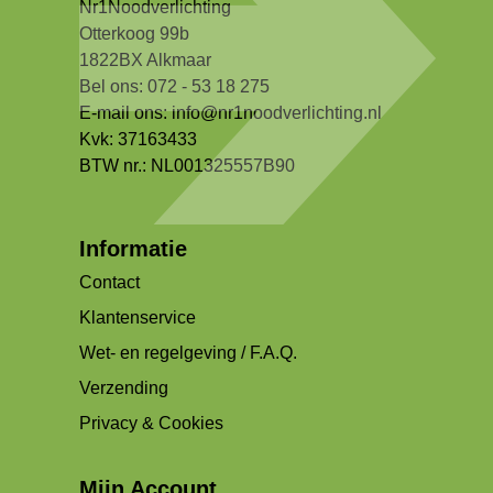
Nr1Noodverlichting
Otterkoog 99b
1822BX Alkmaar
Bel ons: 072 - 53 18 275
E-mail ons:
info@nr1noodverlichting.nl
Kvk: 37163433
BTW nr.: NL001325557B90
Informatie
Contact
Klantenservice
Wet- en regelgeving / F.A.Q.
Verzending
Privacy & Cookies
Mijn Account