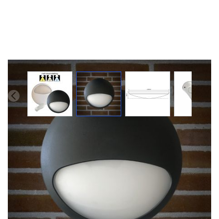
EYE zwart / noodverlichting
LED noodverlichting voor wand- of
plafondmontage. Schakelbaar in warm, neutraal en helder
wit licht.