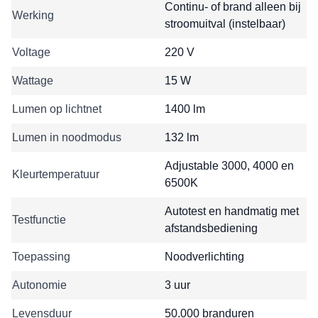
Continu- of brand alleen bij
Werking
stroomuitval (instelbaar)
Voltage
220 V
Wattage
15 W
Lumen op lichtnet
1400 lm
Lumen in noodmodus
132 lm
Adjustable 3000, 4000 en
Kleurtemperatuur
6500K
Autotest en handmatig met
Testfunctie
afstandsbediening
Toepassing
Noodverlichting
Autonomie
3 uur
Levensduur
50.000 branduren