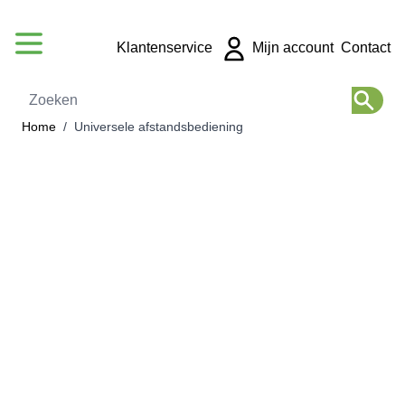
Ga naar de inhoud
Klantenservice
Mijn account
Contact
Zoeken
Home
/
Universele afstandsbediening