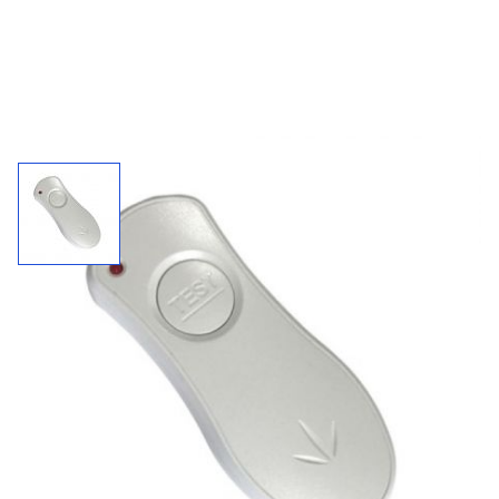
Universele afstandsbediening
Afstandsbediening voor het testen van de accu van de
Warhol Maxi, Atlas, Berlijn en Twinspot.
5 jaar