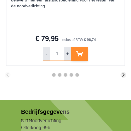
geleverd met een afstandsbediening voor het testen van
de noodverlichting.
€ 79,95
Inclusief BTW
€ 96,74
Aantal
-
+
Bedrijfsgegevens
Nr1Noodverlichting
Otterkoog 99b