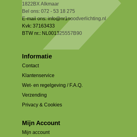
1822BX Alkmaar
Bel ons: 072 - 53 18 275
E-mail ons:
info@nr1noodverlichting.nl
Kvk: 37163433
BTW nr.: NL001325557B90
Informatie
Contact
Klantenservice
Wet- en regelgeving / F.A.Q.
Verzending
Privacy & Cookies
Mijn Account
Mijn account