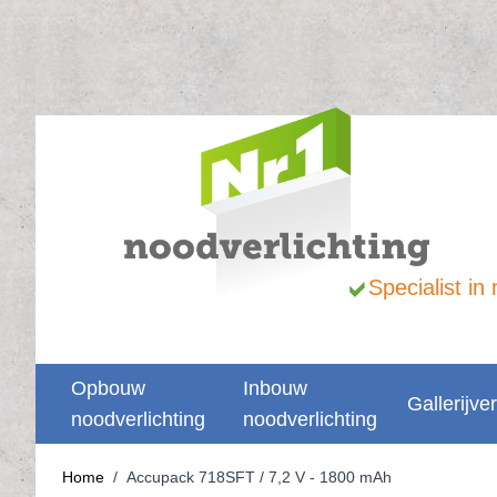
Ga naar de inhoud
Specialist i
Opbouw
Inbouw
Gallerijver
noodverlichting
noodverlichting
Home
/
Accupack 718SFT / 7,2 V - 1800 mAh