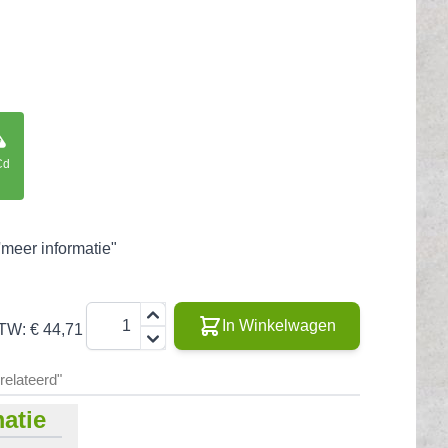
Cd
'meer informatie"
Aantal
In Winkelwagen
BTW:
€ 44,71
erelateerd"
atie