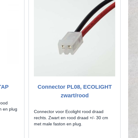
TAP
Connector PL08, ECOLIGHT
C
zwart/rood
rood
n en plug
Connector voor Ecolight rood draad
Con
rechts. Zwart en rood draad +/- 30 cm
link
met male faston en plug.
met 