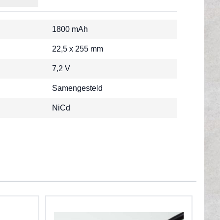
1800 mAh
22,5 x 255 mm
7,2 V
Samengesteld
NiCd