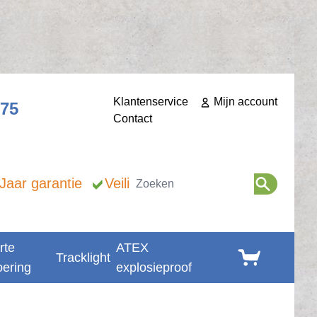
Klantenservice
Mijn account
275
Contact
Zoeken
 Jaar garantie
Veilig betalen
rte
ATEX
Winkelwagen
Tracklight
oering
explosieproof