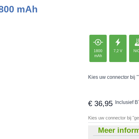
1800 mAh
1800
7,2 V
Ni
mAh
Kies uw connector bij "
€ 36,95
Inclusief 
Kies uw connector bij "g
Meer inform