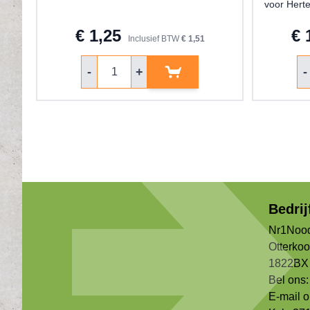
voor Hert
€ 1,25
€ 
Inclusief BTW
€ 1,51
Aantal
Aa
-
+
-
Bedri
Nr1Nood
Otterko
1822BX 
Bel ons:
E-mail 