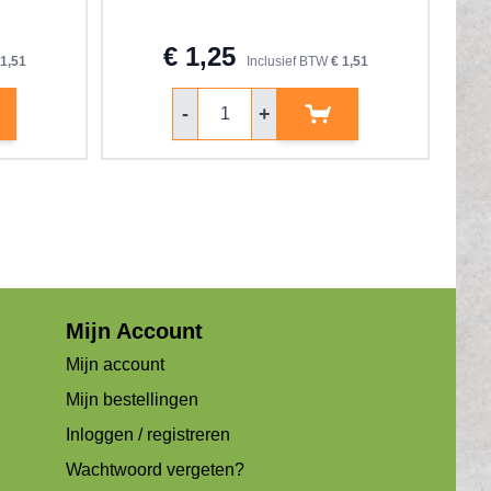
€ 1,25
 1,51
Inclusief BTW
€ 1,51
Aantal
-
+
Mijn Account
Mijn account
Mijn bestellingen
Inloggen / registreren
Wachtwoord vergeten?