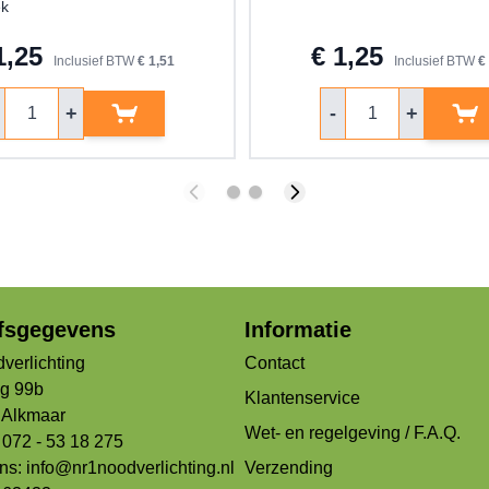
ek
1,25
€ 1,25
Inclusief BTW
€ 1,51
Inclusief BTW
€
ntal
Aantal
+
-
+
jfsgegevens
Informatie
verlichting
Contact
og 99b
Klantenservice
Alkmaar
Wet- en regelgeving / F.A.Q.
 072 - 53 18 275
ons:
info@nr1noodverlichting.nl
Verzending