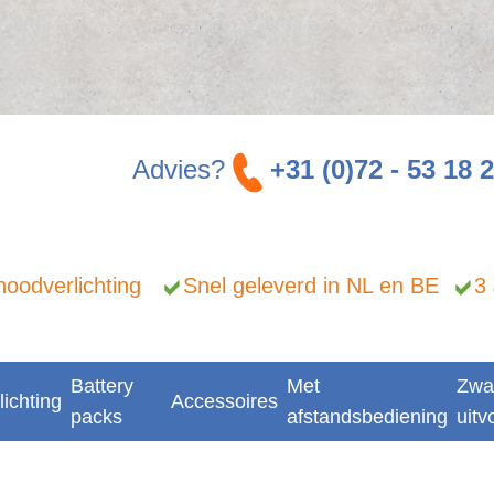
Advies?
+31 (0)72 - 53 18 
n noodverlichting
Snel geleverd in NL en BE
3
Battery
Met
Zwa
lichting
Accessoires
packs
afstandsbediening
uitv