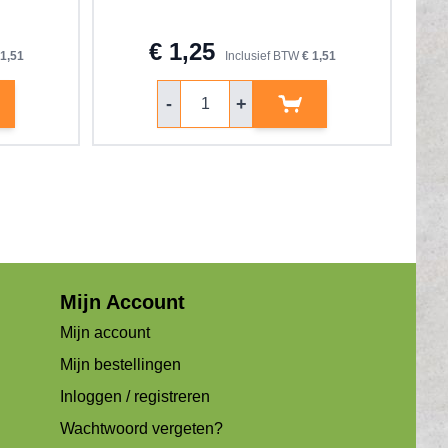
€ 1,25
 1,51
Inclusief BTW
€ 1,51
Aantal
-
+
Mijn Account
Mijn account
Mijn bestellingen
Inloggen / registreren
Wachtwoord vergeten?