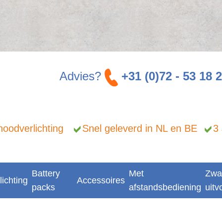
Advies?
+31 (0)72 - 53 18 
n noodverlichting
Snel geleverd in NL en BE
3
Battery
Met
Zwa
lichting
Accessoires
packs
afstandsbediening
uitv