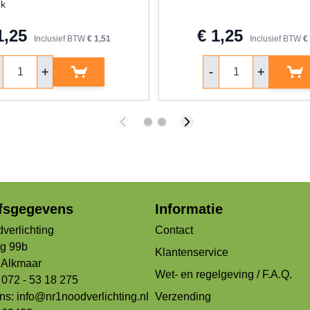
ek
1,25
€ 1,25
Inclusief BTW
€ 1,51
Inclusief BTW
€
ntal
Aantal
+
-
+
jfsgegevens
Informatie
verlichting
Contact
og 99b
Klantenservice
Alkmaar
Wet- en regelgeving / F.A.Q.
 072 - 53 18 275
ons:
info@nr1noodverlichting.nl
Verzending