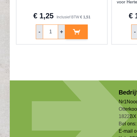
voor Hert
€ 1,25
€ 
Inclusief BTW
€ 1,51
Aantal
Aa
-
+
-
Bedri
Nr1Nood
Otterko
1822BX 
Bel ons:
E-mail 