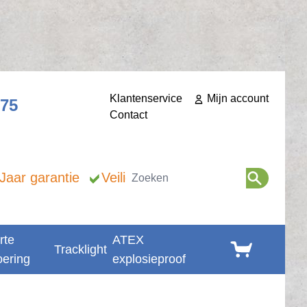
Klantenservice
Mijn account
275
Contact
Zoeken
 Jaar garantie
Veilig betalen
rte
ATEX
Winkelwagen
Tracklight
oering
explosieproof