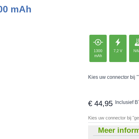
300 mAh
1300
7,2 V
Ni
mAh
Kies uw connector bij "
€ 44,95
Inclusief 
Kies uw connector bij "g
Meer inform