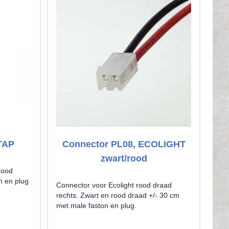
TAP
Connector PL08, ECOLIGHT
C
zwart/rood
rood
n en plug
Connector voor Ecolight rood draad
Con
rechts. Zwart en rood draad +/- 30 cm
link
met male faston en plug.
met 