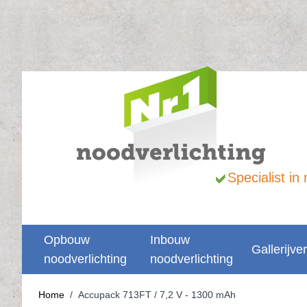
Ga naar de inhoud
Specialist i
Opbouw
Inbouw
Gallerijver
noodverlichting
noodverlichting
Home
/
Accupack 713FT / 7,2 V - 1300 mAh