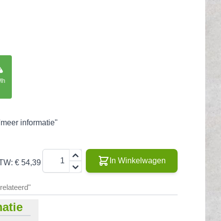
Mh
'meer informatie"
Aantal
In Winkelwagen
BTW:
€ 54,39
erelateerd"
atie