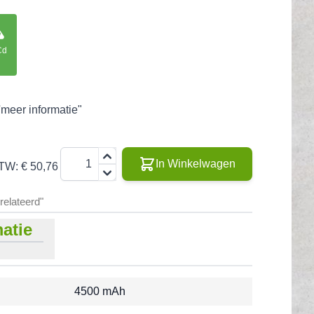
Cd
'meer informatie"
Aantal
In Winkelwagen
BTW:
€ 50,76
erelateerd"
atie
4500 mAh