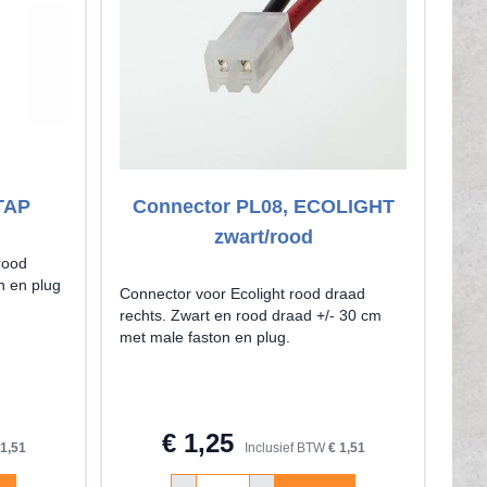
TAP
Connector PL08, ECOLIGHT
C
zwart/rood
rood
n en plug
Connector voor Ecolight rood draad
Con
rechts. Zwart en rood draad +/- 30 cm
link
met male faston en plug.
met 
€ 1,25
 1,51
Inclusief BTW
€ 1,51
Aantal