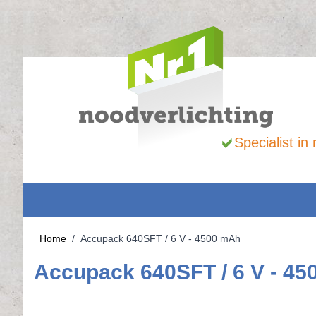
Ga naar de inhoud
Specialist i
Home
/
Accupack 640SFT / 6 V - 4500 mAh
Accupack 640SFT / 6 V - 4