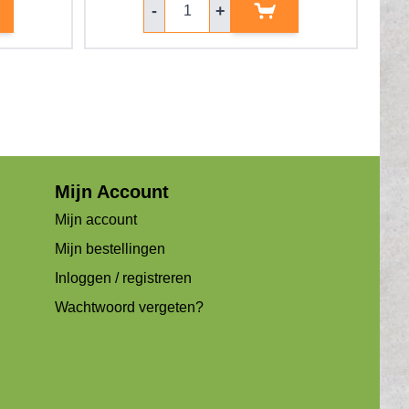
-
+
Mijn Account
Mijn account
Mijn bestellingen
Inloggen / registreren
Wachtwoord vergeten?