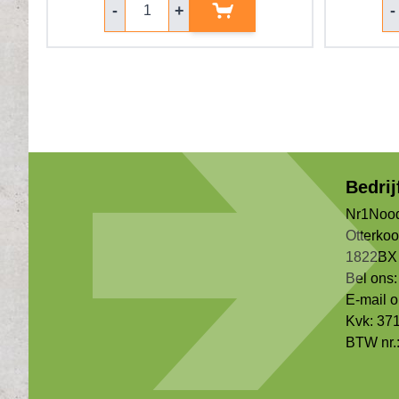
-
+
-
Bedri
Nr1Nood
Otterko
1822BX 
Bel ons:
E-mail 
Kvk: 37
BTW nr.