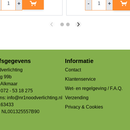
+
-
+
jfsgegevens
Informatie
verlichting
Contact
og 99b
Klantenservice
Alkmaar
Wet- en regelgeving / F.A.Q.
 072 - 53 18 275
ons:
info@nr1noodverlichting.nl
Verzending
163433
Privacy & Cookies
: NL001325557B90