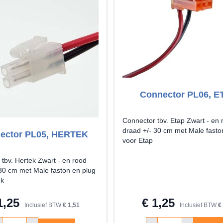
Connector PL06, E
Connector tbv. Etap Zwart - en 
draad +/- 30 cm met Male fasto
ector PL05, HERTEK
voor Etap
tbv. Hertek Zwart - en rood
 30 cm met Male faston en plug
ek
1,25
€ 1,25
Inclusief BTW
€ 1,51
Inclusief BTW
€
ntal
Aantal