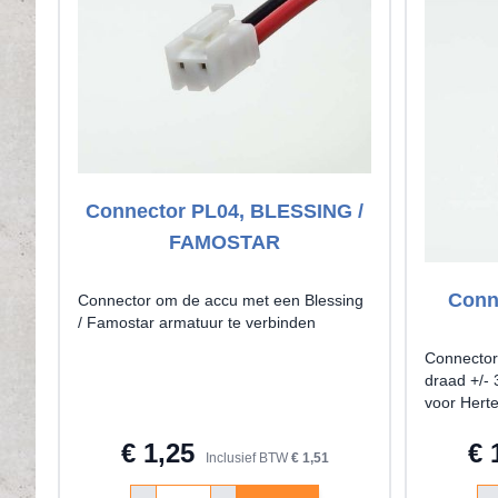
Connector PL04, BLESSING /
FAMOSTAR
Conn
Connector om de accu met een Blessing
/ Famostar armatuur te verbinden
Connector 
draad +/-
voor Hert
€ 1,25
€ 
Inclusief BTW
€ 1,51
Aantal
Aa