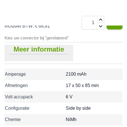
€ 56,95
Aantal
Inclusief BTW:
€ 68,91
Kies uw connector bij "gerelateerd"
Meer informatie
Amperage
2100 mAh
Afmetingen
17 x 50 x 85 mm
Volt accupack
6 V
Configuratie
Side by side
Chemie
NiMh