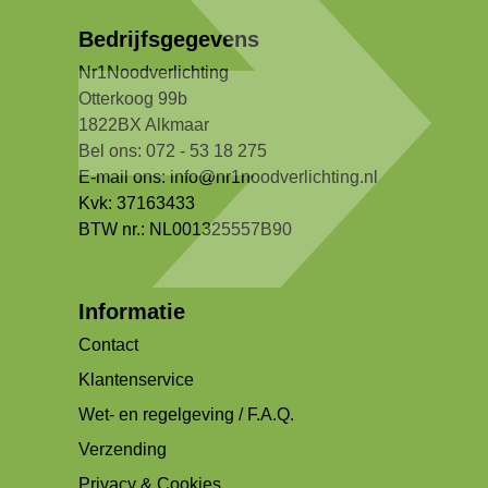
Bedrijfsgegevens
Nr1Noodverlichting
Otterkoog 99b
1822BX Alkmaar
Bel ons: 072 - 53 18 275
E-mail ons:
info@nr1noodverlichting.nl
Kvk: 37163433
BTW nr.: NL001325557B90
Informatie
Contact
Klantenservice
Wet- en regelgeving / F.A.Q.
Verzending
Privacy & Cookies