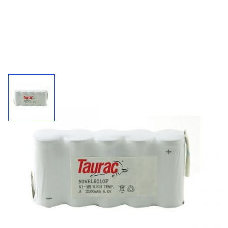
Accupack 6210F / 6 V - 2100 mAh
Kies uw connector bij "'meer informatie"
2100
6 V
NiMh
mAh