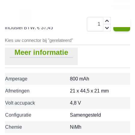
€ 30,95
Aantal
Inclusief BTW:
€ 37,45
Kies uw connector bij "gerelateerd"
Meer informatie
Amperage
800 mAh
Afmetingen
21 x 44,5 x 21 mm
Volt accupack
4,8 V
Configuratie
Samengesteld
Chemie
NiMh