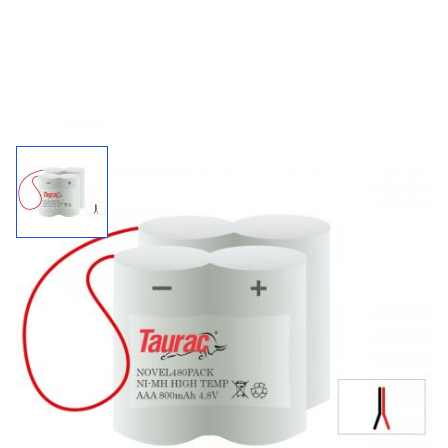
Accupack 480PACK / 4,8 V - 800 mAh
Kies uw connector bij "'meer informatie"
800
4,8 V
NiMh
mAh