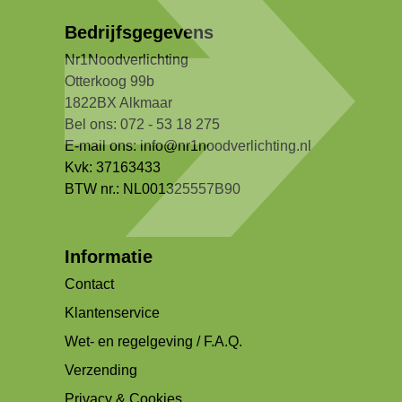
Bedrijfsgegevens
Nr1Noodverlichting
Otterkoog 99b
1822BX Alkmaar
Bel ons: 072 - 53 18 275
E-mail ons:
info@nr1noodverlichting.nl
Kvk: 37163433
BTW nr.: NL001325557B90
Informatie
Contact
Klantenservice
Wet- en regelgeving / F.A.Q.
Verzending
Privacy & Cookies