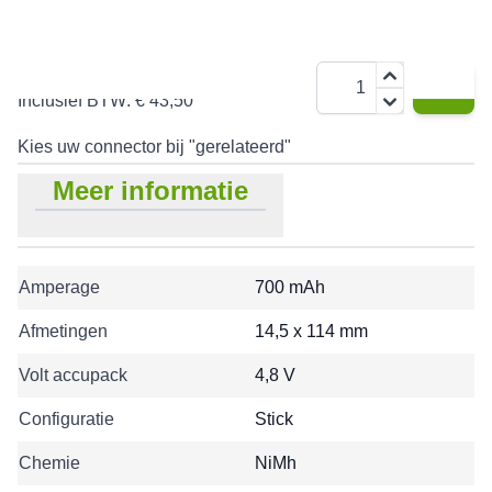
€ 35,95
Aantal
Inclusief BTW:
€ 43,50
Kies uw connector bij "gerelateerd"
Meer informatie
Amperage
700 mAh
Afmetingen
14,5 x 114 mm
Volt accupack
4,8 V
Configuratie
Stick
Chemie
NiMh