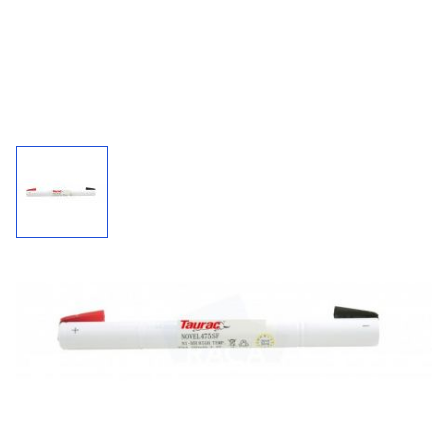
Accupack 475SF / 4,8 V - 700 mAh
Kies uw connector bij "'meer informatie"
700
4,8 V
NiMh
mAh