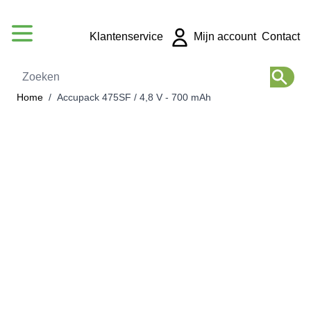
Ga naar de inhoud
Klantenservice
Mijn account
Contact
Zoeken
Home
/
Accupack 475SF / 4,8 V - 700 mAh