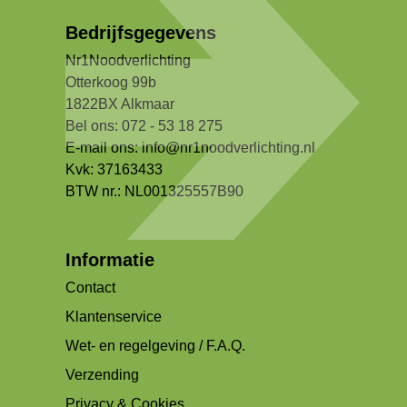
Bedrijfsgegevens
Nr1Noodverlichting
Otterkoog 99b
1822BX Alkmaar
Bel ons: 072 - 53 18 275
E-mail ons:
info@nr1noodverlichting.nl
Kvk: 37163433
BTW nr.: NL001325557B90
Informatie
Contact
Klantenservice
Wet- en regelgeving / F.A.Q.
Verzending
Privacy & Cookies