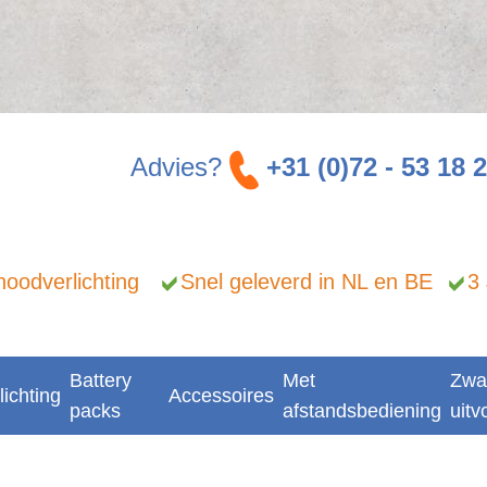
Advies?
+31 (0)72 - 53 18 
n noodverlichting
Snel geleverd in NL en BE
3
Battery
Met
Zwa
lichting
Accessoires
packs
afstandsbediening
uitv