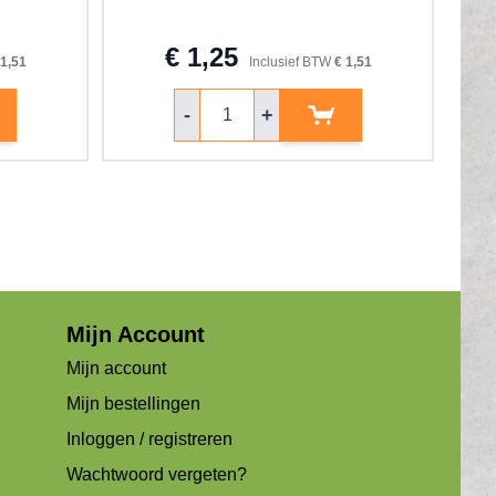
€ 1,25
 1,51
Inclusief BTW
€ 1,51
Aantal
-
+
Mijn Account
Mijn account
Mijn bestellingen
Inloggen / registreren
Wachtwoord vergeten?