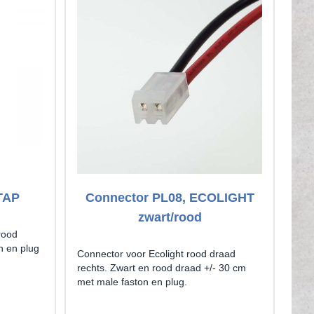
TAP
Connector PL08, ECOLIGHT
C
zwart/rood
rood
n en plug
Connector voor Ecolight rood draad
Con
rechts. Zwart en rood draad +/- 30 cm
link
met male faston en plug.
met 