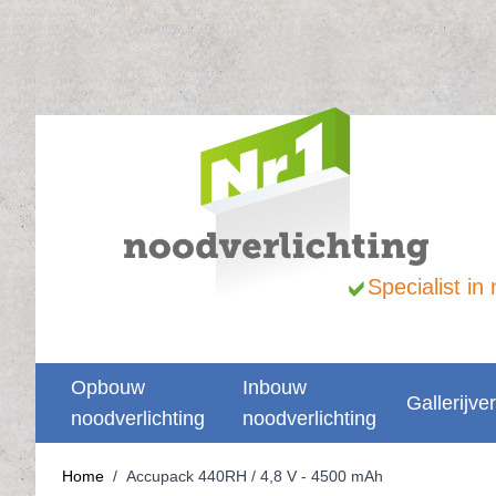
Ga naar de inhoud
Specialist i
Opbouw
Inbouw
Gallerijver
noodverlichting
noodverlichting
Home
/
Accupack 440RH / 4,8 V - 4500 mAh