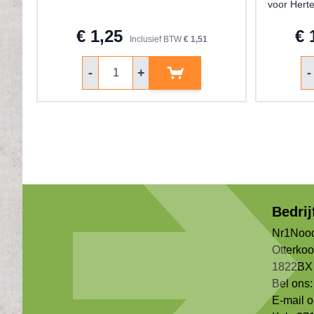
voor Hert
€ 1,25
€ 
Inclusief BTW
€ 1,51
Aantal
Aa
-
+
-
Bedri
Nr1Nood
Otterko
1822BX 
Bel ons:
E-mail 