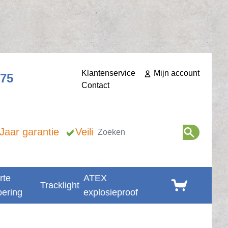
Klantenservice
Mijn account
275
Contact
Zoeken
 Jaar garantie
Veilig betalen
rte
ATEX
Winkelwagen
Tracklight
oering
explosieproof