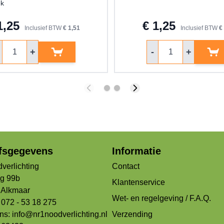
ek
1,25
€ 1,25
Inclusief BTW
€ 1,51
Inclusief BTW
€
ntal
Aantal
+
-
+
jfsgegevens
Informatie
verlichting
Contact
og 99b
Klantenservice
Alkmaar
Wet- en regelgeving / F.A.Q.
 072 - 53 18 275
ons:
info@nr1noodverlichting.nl
Verzending