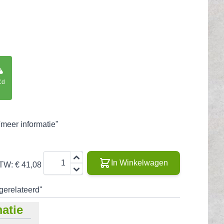
Cd
'meer informatie"
Aantal
In Winkelwagen
BTW:
€ 41,08
"gerelateerd"
atie