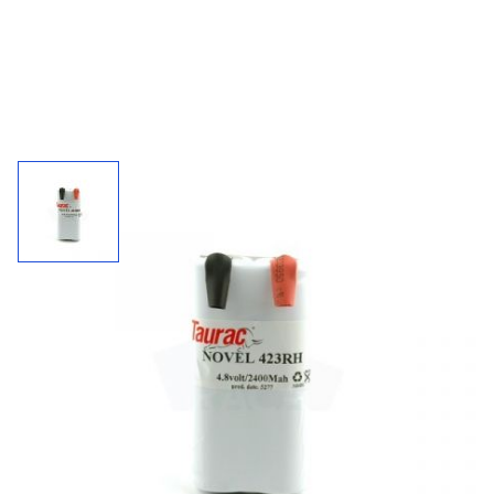
Accupack 423RH / 4,8 V - 2400 mAh
Kies uw connector bij "'meer informatie".
2400
4,8 V
NiMh
mAh