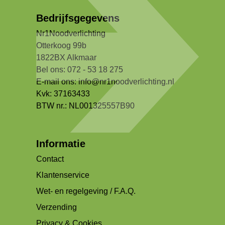
Bedrijfsgegevens
Nr1Noodverlichting
Otterkoog 99b
1822BX Alkmaar
Bel ons: 072 - 53 18 275
E-mail ons:
info@nr1noodverlichting.nl
Kvk: 37163433
BTW nr.: NL001325557B90
Informatie
Contact
Klantenservice
Wet- en regelgeving / F.A.Q.
Verzending
Privacy & Cookies