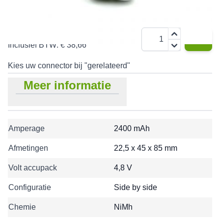
€ 31,95
Aantal
Inclusief BTW:
€ 38,66
Kies uw connector bij "gerelateerd"
Meer informatie
Amperage
2400 mAh
Afmetingen
22,5 x 45 x 85 mm
Volt accupack
4,8 V
Configuratie
Side by side
Chemie
NiMh