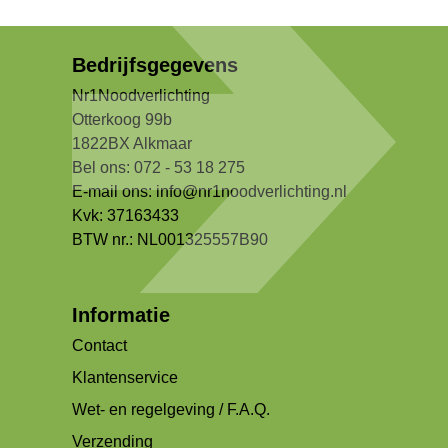
Bedrijfsgegevens
Nr1Noodverlichting
Otterkoog 99b
1822BX Alkmaar
Bel ons: 072 - 53 18 275
E-mail ons:
info@nr1noodverlichting.nl
Kvk: 37163433
BTW nr.: NL001325557B90
Informatie
Contact
Klantenservice
Wet- en regelgeving / F.A.Q.
Verzending