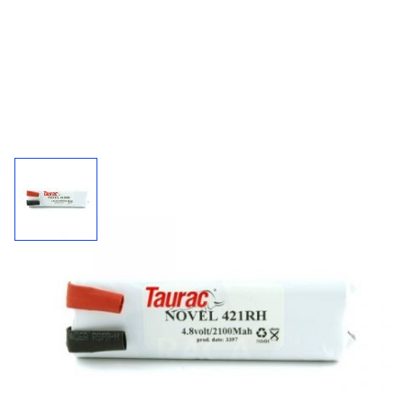
Accupack 421RH / 4,8 V - 2100 mAh
Kies uw connector bij "'meer informatie".
2100
4,8 V
NiMh