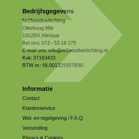
Bedrijfsgegevens
Nr1Noodverlichting
Otterkoog 99b
1822BX Alkmaar
Bel ons: 072 - 53 18 275
E-mail ons:
info@nr1noodverlichting.nl
Kvk: 37163433
BTW nr.: NL001325557B90
Informatie
Contact
Klantenservice
Wet- en regelgeving / F.A.Q.
Verzending
Privacy & Cookies