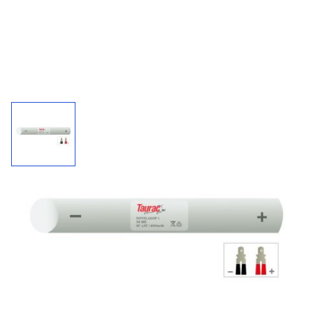
Accupack 420SF-1 / 4,8 V - 2000 mAh
Kies uw connector bij "'meer informatie".
2000
4,8 V
NiCd
mAh