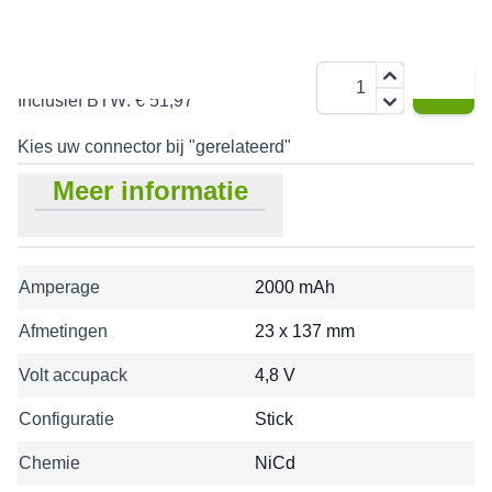
€ 42,95
Aantal
Inclusief BTW:
€ 51,97
Kies uw connector bij "gerelateerd"
Meer informatie
Amperage
2000 mAh
Afmetingen
23 x 137 mm
Volt accupack
4,8 V
Configuratie
Stick
Chemie
NiCd