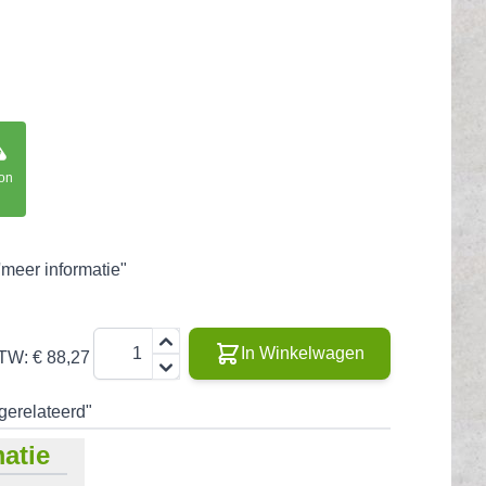
ion
'meer informatie"
Aantal
In Winkelwagen
BTW:
€ 88,27
gerelateerd"
atie