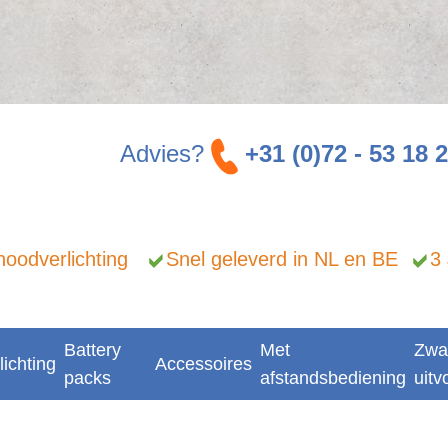
Advies?
+31 (0)72 - 53 18 
n noodverlichting
Snel geleverd in NL en BE
3
Battery
Met
Zwa
lichting
Accessoires
packs
afstandsbediening
uitv