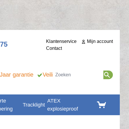
Klantenservice
Mijn account
275
Contact
Zoeken
 Jaar garantie
Veilig betalen
rte
ATEX
Winkelwagen
Tracklight
oering
explosieproof