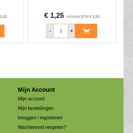
€ 1,25
 1,51
Inclusief BTW
€ 1,51
Aantal
-
+
Mijn Account
Mijn account
Mijn bestellingen
Inloggen / registreren
Wachtwoord vergeten?