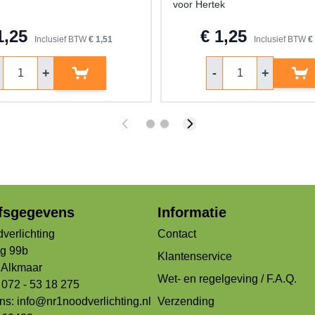
voor Hertek
1,25
€ 1,25
Inclusief BTW
€ 1,51
Inclusief BTW
€
ntal
Aantal
+
-
+
jfsgegevens
Informatie
verlichting
Contact
og 99b
Klantenservice
Alkmaar
Wet- en regelgeving / F.A.Q.
 072 - 53 18 275
ons:
info@nr1noodverlichting.nl
Verzending