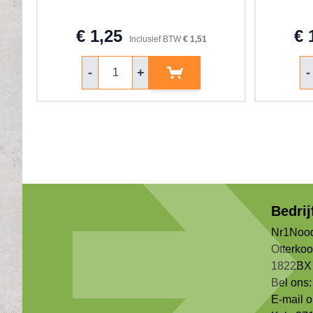
€ 1,25
€ 
Inclusief BTW
€ 1,51
Aantal
Aa
-
+
-
Bedri
Nr1Nood
Otterko
1822BX 
Bel ons:
E-mail 