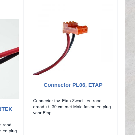
Connector PL06, ETAP
C
Connector tbv. Etap Zwart - en rood
draad +/- 30 cm met Male faston en plug
ERTEK
Con
voor Etap
rec
met
n rood
n en plug