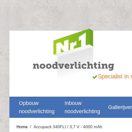
Ga naar de inhoud
Specialist i
Opbouw
Inbouw
Gallerijver
noodverlichting
noodverlichting
Home
/
Accupack 340FLI / 3,7 V - 4000 mAh