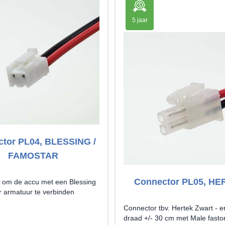
5 jaar
tor PL04, BLESSING /
FAMOSTAR
Connector PL05, H
 om de accu met een Blessing
r armatuur te verbinden
Connector tbv. Hertek Zwart - e
draad +/- 30 cm met Male fasto