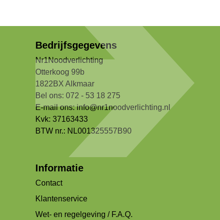
Bedrijfsgegevens
Nr1Noodverlichting
Otterkoog 99b
1822BX Alkmaar
Bel ons: 072 - 53 18 275
E-mail ons:
info@nr1noodverlichting.nl
Kvk: 37163433
BTW nr.: NL001325557B90
Informatie
Contact
Klantenservice
Wet- en regelgeving / F.A.Q.