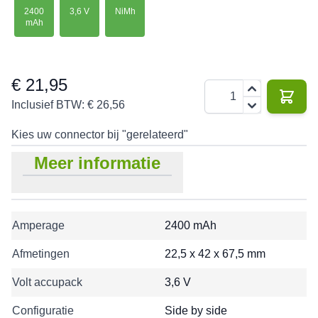
2400
3,6 V
NiMh
mAh
€ 21,95
Aantal
Inclusief BTW:
€ 26,56
Kies uw connector bij "gerelateerd"
Meer informatie
Amperage
2400 mAh
Afmetingen
22,5 x 42 x 67,5 mm
Volt accupack
3,6 V
Configuratie
Side by side