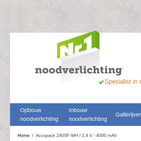
Ga naar de inhoud
Specialist i
Opbouw
Inbouw
Gallerijver
noodverlichting
noodverlichting
Home
/
Accupack 240SF-MH / 2,4 V - 4000 mAh