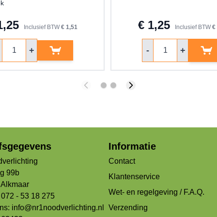
ek
1,25
€ 1,25
Inclusief BTW
€ 1,51
Inclusief BTW
€
ntal
Aantal
+
-
+
jfsgegevens
Informatie
verlichting
Contact
og 99b
Klantenservice
Alkmaar
Wet- en regelgeving / F.A.Q.
 072 - 53 18 275
ons:
info@nr1noodverlichting.nl
Verzending