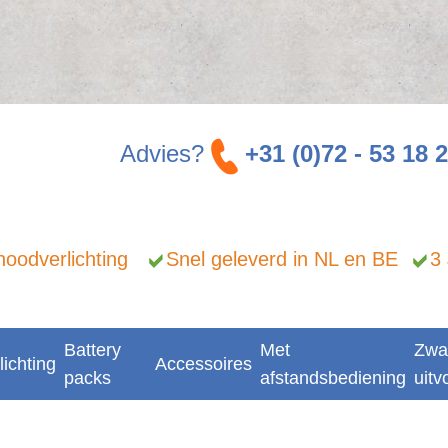
Advies?
+31 (0)72 - 53 18 
n noodverlichting
Snel geleverd in NL en BE
3
Battery
Met
Zwa
lichting
Accessoires
packs
afstandsbediening
uitv