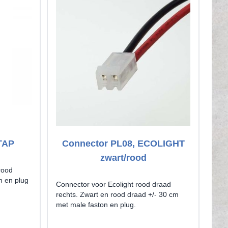
TAP
Connector PL08, ECOLIGHT
C
zwart/rood
rood
n en plug
Connector voor Ecolight rood draad
Con
rechts. Zwart en rood draad +/- 30 cm
link
met male faston en plug.
met 