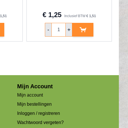
€ 1,25
 1,51
Inclusief BTW
€ 1,51
Aantal
-
+
Mijn Account
Mijn account
Mijn bestellingen
Inloggen / registreren
Wachtwoord vergeten?