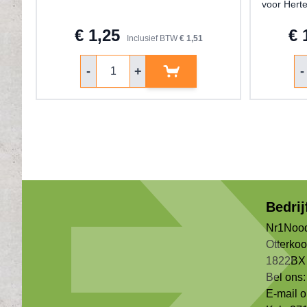
voor Hert
€ 1,25
€ 
Inclusief BTW
€ 1,51
Aantal
Aa
-
+
-
Bedri
Nr1Nood
Otterko
1822BX 
Bel ons:
E-mail 