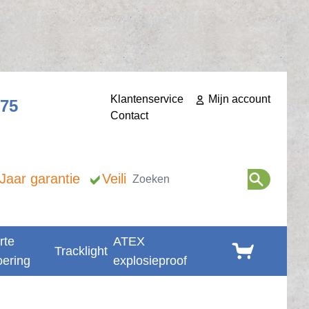
Klantenservice
Mijn account
275
Contact
Zoeken
 Jaar garantie
Veilig betalen
rte
ATEX
Winkelwagen
Tracklight
oering
explosieproof