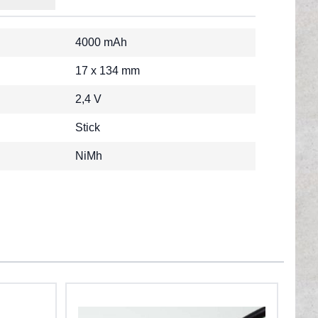
4000 mAh
17 x 134 mm
2,4 V
Stick
NiMh