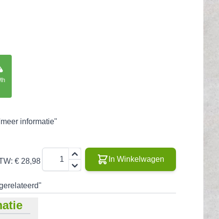
Mh
'meer informatie"
Aantal
In Winkelwagen
BTW:
€ 28,98
"gerelateerd"
atie