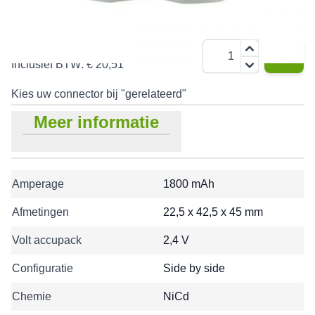
€ 16,95
Aantal
Inclusief BTW:
€ 20,51
Kies uw connector bij "gerelateerd"
Meer informatie
Amperage
1800 mAh
Afmetingen
22,5 x 42,5 x 45 mm
Volt accupack
2,4 V
Configuratie
Side by side
Chemie
NiCd