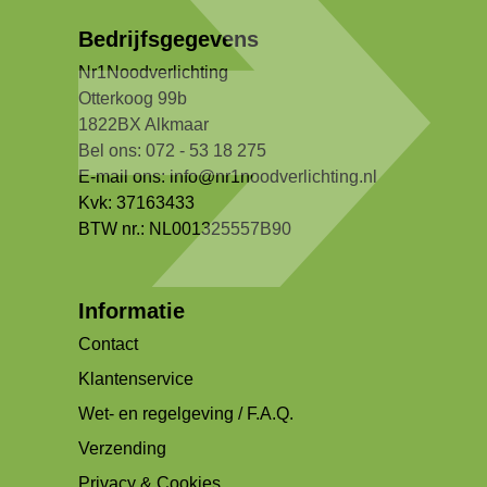
Bedrijfsgegevens
Nr1Noodverlichting
Otterkoog 99b
1822BX Alkmaar
Bel ons: 072 - 53 18 275
E-mail ons:
info@nr1noodverlichting.nl
Kvk: 37163433
BTW nr.: NL001325557B90
Informatie
Contact
Klantenservice
Wet- en regelgeving / F.A.Q.
Verzending
Privacy & Cookies