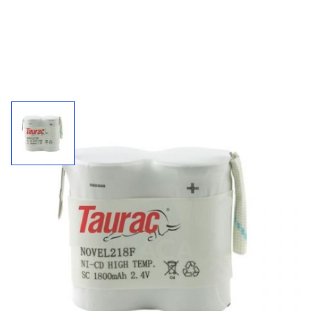
Accupack 218F / 2,4 V - 1800 mAh
Kies uw connector bij "'meer informatie"
1800
2,4 V
NiCd
mAh