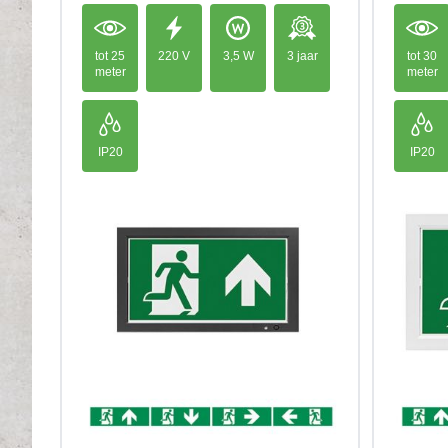
tot 25
220 V
3,5 W
3 jaar
tot 30
meter
meter
IP20
IP20