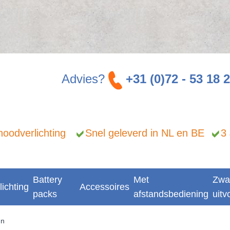
Advies?
+31 (0)72 - 53 18 
n noodverlichting
Snel geleverd in NL en BE
3
Battery
Met
Zwa
lichting
Accessoires
packs
afstandsbediening
uitv
un