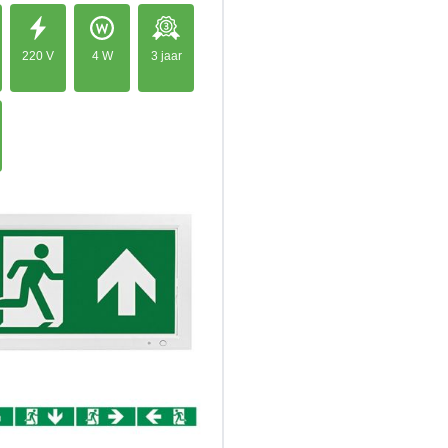
220 V
4 W
3 jaar