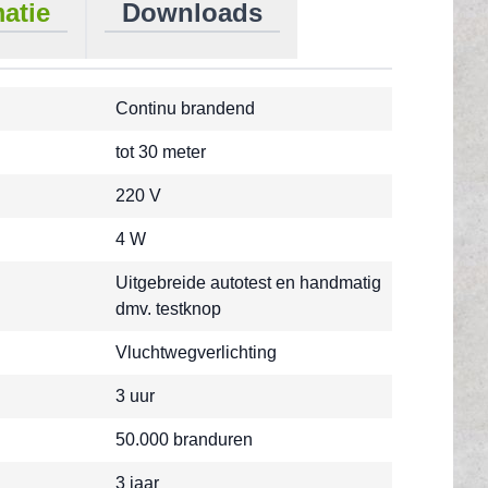
atie
Downloads
Continu brandend
tot 30 meter
220 V
4 W
Uitgebreide autotest en handmatig
dmv. testknop
Vluchtwegverlichting
3 uur
50.000 branduren
3 jaar