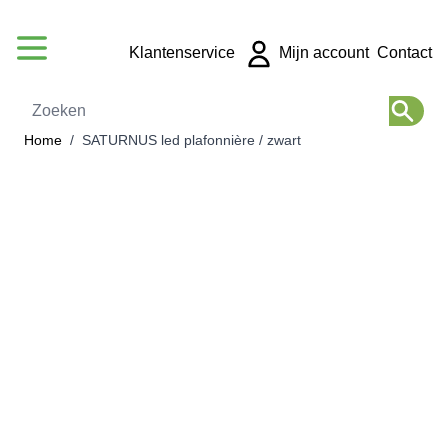
Ga naar de inhoud
Klantenservice
Mijn account
Contact
Zoeken
Home
/
SATURNUS led plafonnière / zwart