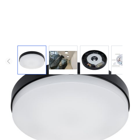
SATURNUS led plafonnière / zwart
De Saturnus LED plafonnière combineert strak design met
maximale flexibiliteit. Het armatuur heeft een zwarte
behuizing en een ruime omvang van Ø335x63mm. Met
drie instelbare vermogens (8W/12W/15W) en drie
kleurtemperaturen (3000K/4000K/6000K), in combinatie