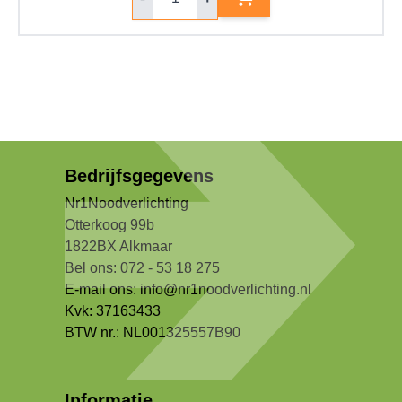
Bedrijfsgegevens
Nr1Noodverlichting
Otterkoog 99b
1822BX Alkmaar
Bel ons: 072 - 53 18 275
E-mail ons:
info@nr1noodverlichting.nl
Kvk: 37163433
BTW nr.: NL001325557B90
Informatie