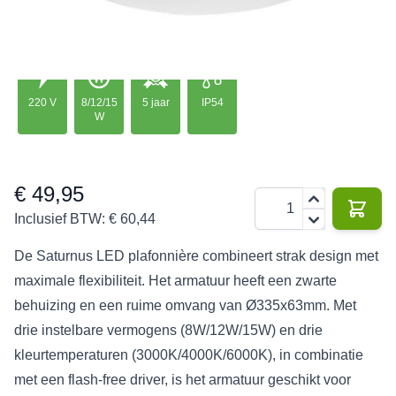
met een flash-free driver, is het armatuur geschikt voor
uiteenlopende toepassingen.
220 V
8/12/15
5 jaar
IP54
W
€ 49,95
Aantal
Inclusief BTW:
€ 60,44
De Saturnus LED plafonnière combineert strak design met
maximale flexibiliteit. Het armatuur heeft een zwarte
behuizing en een ruime omvang van Ø335x63mm. Met
drie instelbare vermogens (8W/12W/15W) en drie
kleurtemperaturen (3000K/4000K/6000K), in combinatie
met een flash-free driver, is het armatuur geschikt voor