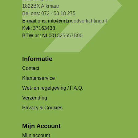
1822BX Alkmaar
Bel ons: 072 - 53 18 275
E-mail ons:
info@nr1noodverlichting.nl
Kvk: 37163433
BTW nr.: NL001325557B90
Informatie
Contact
Klantenservice
Wet- en regelgeving / F.A.Q.
Verzending
Privacy & Cookies
Mijn Account
Mijn account