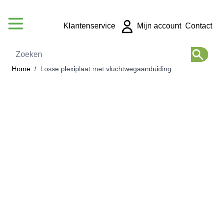
Ga naar de inhoud
Klantenservice
Mijn account
Contact
Zoeken
Home
/
Losse plexiplaat met vluchtwegaanduiding