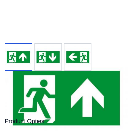
Losse plexiplaat met vluchtwegaanduiding
Plexiplaat voor Kandinski of Toorop. Formaat: 300x170
mm
Product Opties: