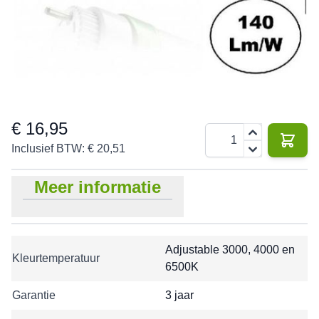
120cm de huidige 36w TL buizen.
3 jaar
€ 16,95
Aantal
Inclusief BTW:
€ 20,51
Meer informatie
Adjustable 3000, 4000 en
Kleurtemperatuur
6500K
Garantie
3 jaar