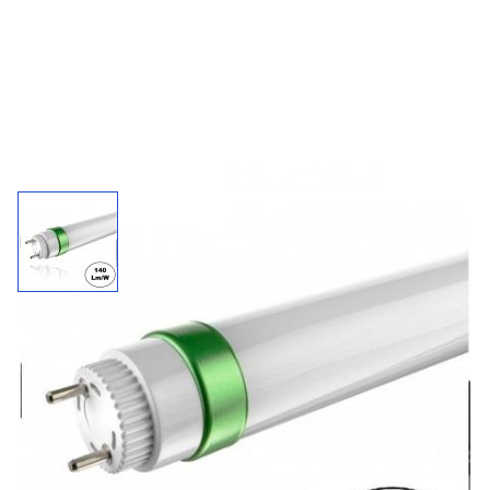
LED tube 120 cm
Deze hoogwaardige kwaliteit Led Tube 120cm is gemaakt
van aluminium met milky cover. De Led Tube heeft een
verbruik van 20w en maar liefst 2660 -3080 Lumen!
Dankzij deze hoge lumen vervangt de Led Tube 20w