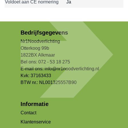
Voldoet aan CE normering
Ja
Bedrijfsgegevens
Nr1Noodverlichting
Otterkoog 99b
1822BX Alkmaar
Bel ons: 072 - 53 18 275
E-mail ons:
info@nr1noodverlichting.nl
Kvk: 37163433
BTW nr.: NL001325557B90
Informatie
Contact
Klantenservice