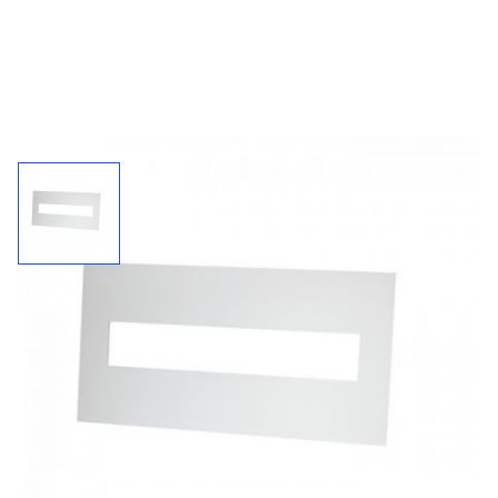
Dekplaat / tbv Berlijn
Kunststof dekplaat om groter plafondgat te bedekken.
5 jaar