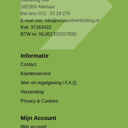
1822BX Alkmaar
Bel ons: 072 - 53 18 275
E-mail ons:
info@nr1noodverlichting.nl
Kvk: 37163433
BTW nr.: NL001325557B90
Informatie
Contact
Klantenservice
Wet- en regelgeving / F.A.Q.
Verzending
Privacy & Cookies
Mijn Account
Mijn account