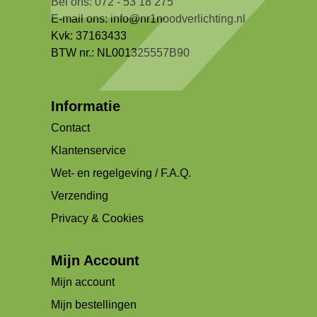
Bel ons: 072 - 53 18 275
E-mail ons:
info@nr1noodverlichting.nl
Kvk: 37163433
BTW nr.: NL001325557B90
Informatie
Contact
Klantenservice
Wet- en regelgeving / F.A.Q.
Verzending
Privacy & Cookies
Mijn Account
Mijn account
Mijn bestellingen