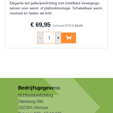
Elegante led gallerijverlichting met instelbare bewegings-
sensor voor wand- of plafondmontage. Schakelbaar warm,
neutraal en helder wit licht.
€ 69,95
Inclusief BTW
€ 84,64
Aantal
-
+
Bedrijfsgegevens
Nr1Noodverlichting
Otterkoog 99b
1822BX Alkmaar