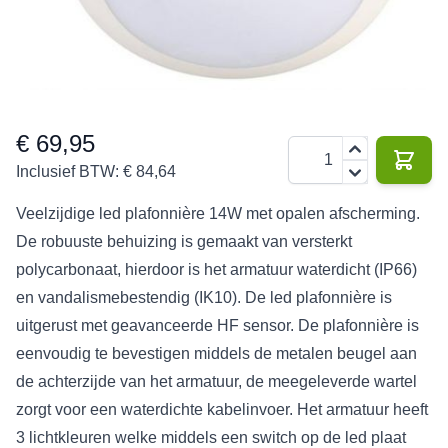
220 V
16 W
1400
3 jaar
IP65
lm
€ 69,95
Aantal
Inclusief BTW:
€ 84,64
Veelzijdige led plafonnière 14W met opalen afscherming.
De robuuste behuizing is gemaakt van versterkt
polycarbonaat, hierdoor is het armatuur waterdicht (IP66)
en vandalismebestendig (IK10). De led plafonnière is
uitgerust met geavanceerde HF sensor. De plafonnière is
eenvoudig te bevestigen middels de metalen beugel aan
de achterzijde van het armatuur, de meegeleverde wartel
zorgt voor een waterdichte kabelinvoer. Het armatuur heeft
3 lichtkleuren welke middels een switch op de led plaat