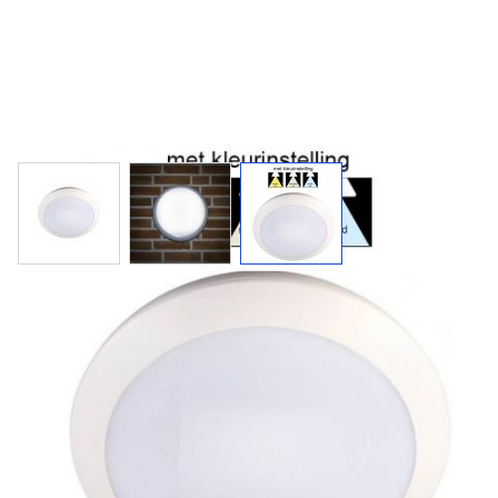
FLINCK 1 met sensor / led
gallerijverlichting
Led gallerijverlichting met sensor voor wand- of
plafondmontage. Schakelbaar warm, neutraal en helder
wit licht. Hufterproof (IK10)