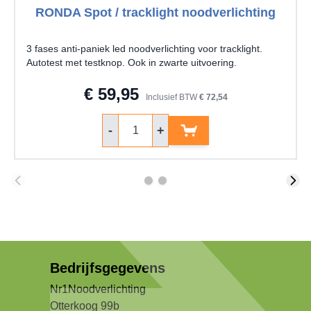
RONDA Spot / tracklight noodverlichting
3 fases anti-paniek led noodverlichting voor tracklight.
Autotest met testknop. Ook in zwarte uitvoering.
€ 59,95
Inclusief BTW
€ 72,54
Aantal
-
+
Bedrijfsgegevens
Nr1Noodverlichting
Otterkoog 99b