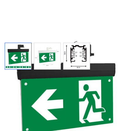
AZELIO zwart / tracklight
vluchtwegverlichting
Universele LED vluchtweg verlichting voor tracklight (rails)
met max. 3 fases.