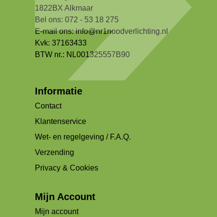
1822BX Alkmaar
Bel ons: 072 - 53 18 275
E-mail ons:
info@nr1noodverlichting.nl
Kvk: 37163433
BTW nr.: NL001325557B90
Informatie
Contact
Klantenservice
Wet- en regelgeving / F.A.Q.
Verzending
Privacy & Cookies
Mijn Account
Mijn account