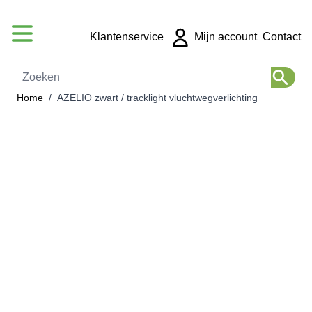
Ga naar de inhoud
Klantenservice
Mijn account
Contact
Zoeken
Home
/
AZELIO zwart / tracklight vluchtwegverlichting