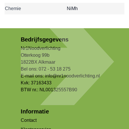
Chemie
NiMh
Bedrijfsgegevens
Nr1Noodverlichting
Otterkoog 99b
1822BX Alkmaar
Bel ons: 072 - 53 18 275
E-mail ons:
info@nr1noodverlichting.nl
Kvk: 37163433
BTW nr.: NL001325557B90
Informatie
Contact