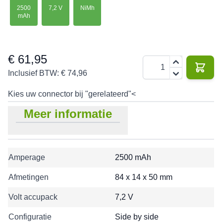
2500
7,2 V
NiMh
mAh
€ 61,95
Aantal
Inclusief BTW:
€ 74,96
Kies uw connector bij "gerelateerd"<
Meer informatie
Amperage
2500 mAh
Afmetingen
84 x 14 x 50 mm
Volt accupack
7,2 V
Configuratie
Side by side