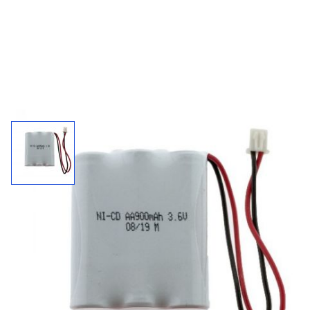
Accupack 5502009 / 3,6 V - 900 mAh
Connector inclusief. Passend bij Greco, Verkade en
Ruisdaal.