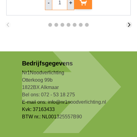
-
+
Bedrijfsgegevens
Nr1Noodverlichting
Otterkoog 99b
1822BX Alkmaar
Bel ons: 072 - 53 18 275
E-mail ons:
info@nr1noodverlichting.nl
Kvk: 37163433
BTW nr.: NL001325557B90