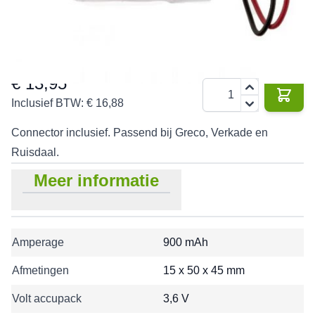
900
3,6 V
NiCd
mAh
€ 13,95
Aantal
Inclusief BTW:
€ 16,88
Connector inclusief. Passend bij Greco, Verkade en
Ruisdaal.
Meer informatie
Amperage
900 mAh
Afmetingen
15 x 50 x 45 mm
Volt accupack
3,6 V