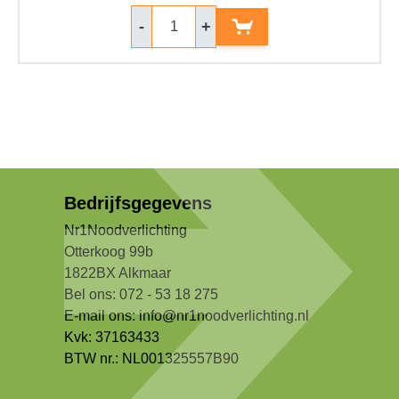
Aantal
-
+
Bedrijfsgegevens
Nr1Noodverlichting
Otterkoog 99b
1822BX Alkmaar
Bel ons: 072 - 53 18 275
E-mail ons:
info@nr1noodverlichting.nl
Kvk: 37163433
BTW nr.: NL001325557B90