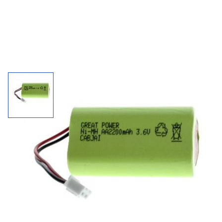
Accupack 5502001 / 3,6 V - 2200 mAh
Inclusief connector. Geschikt voor o.a. Toorop 8 uur.
2200
3,6 V
NiMh
mAh