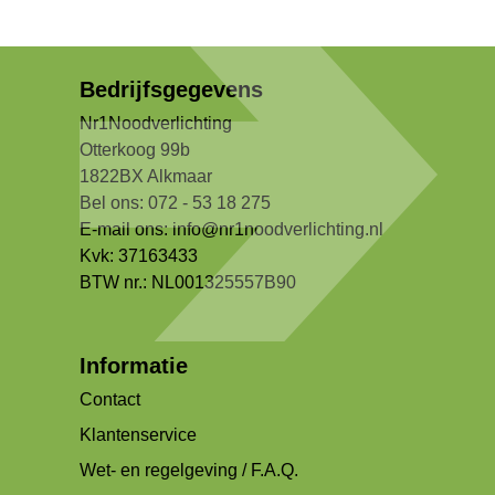
Bedrijfsgegevens
Nr1Noodverlichting
Otterkoog 99b
1822BX Alkmaar
Bel ons: 072 - 53 18 275
E-mail ons:
info@nr1noodverlichting.nl
Kvk: 37163433
BTW nr.: NL001325557B90
Informatie
Contact
Klantenservice
Wet- en regelgeving / F.A.Q.