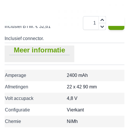
€ 26,95
Aantal
Inclusief BTW:
€ 32,61
Inclusief connector.
Meer informatie
Amperage
2400 mAh
Afmetingen
22 x 42 90 mm
Volt accupack
4,8 V
Configuratie
Vierkant
Chemie
NiMh