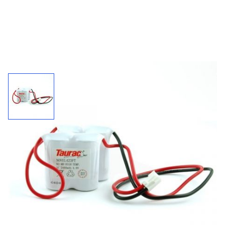
Accupack 423FT / 4,8 V - 2400 mAh
Inclusief connector.
2400
4,8 V
NiMh
mAh