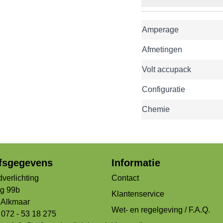
Amperage
Afmetingen
Volt accupack
Configuratie
Chemie
jfsgegevens
Informatie
verlichting
Contact
og 99b
Klantenservice
Alkmaar
Wet- en regelgeving / F.A.Q.
 072 - 53 18 275