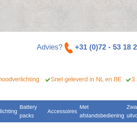
Advies?
+31 (0)72 - 53 18 
n noodverlichting
Snel geleverd in NL en BE
3
Battery
Met
Zwa
lichting
Accessoires
packs
afstandsbediening
uitv