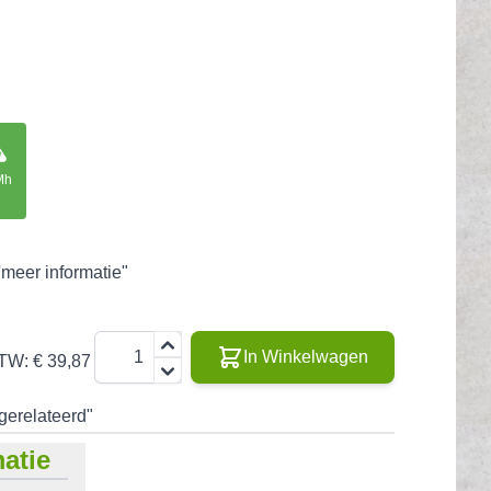
Mh
'meer informatie"
Aantal
In Winkelwagen
BTW:
€ 39,87
"gerelateerd"
atie