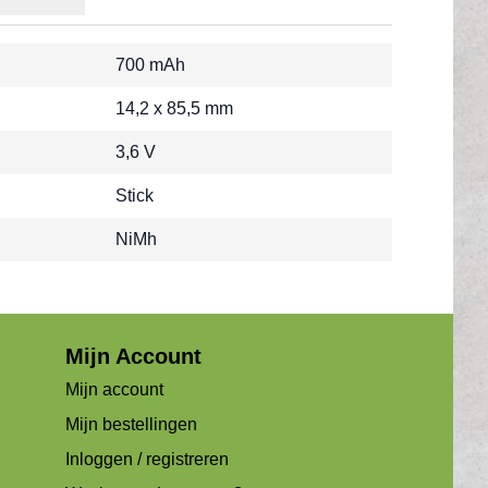
700 mAh
14,2 x 85,5 mm
3,6 V
Stick
NiMh
Mijn Account
Mijn account
Mijn bestellingen
Inloggen / registreren