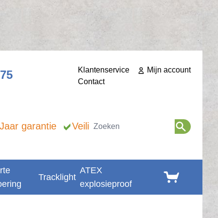
Klantenservice
Mijn account
275
Contact
Zoeken
 Jaar garantie
Veilig betalen
rte
ATEX
Winkelwagen
Tracklight
oering
explosieproof