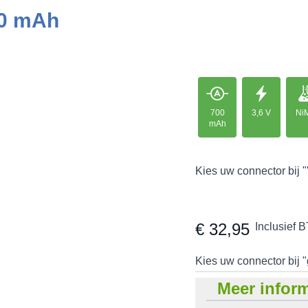
00 mAh
700
3,6 V
Ni
mAh
Kies uw connector bij "
€ 32,95
Inclusief 
Kies uw connector bij 
Meer inform