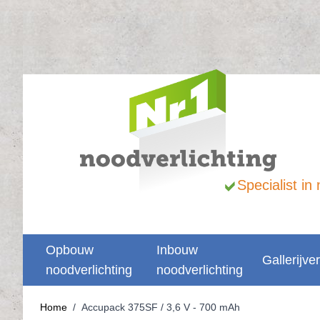
Ga naar de inhoud
Specialist i
Opbouw
Inbouw
Gallerijver
noodverlichting
noodverlichting
Home
/
Accupack 375SF / 3,6 V - 700 mAh