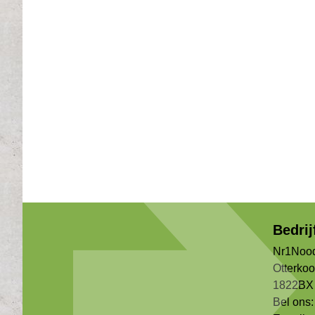
Bedri
Nr1Nood
Otterko
1822BX 
Bel ons: