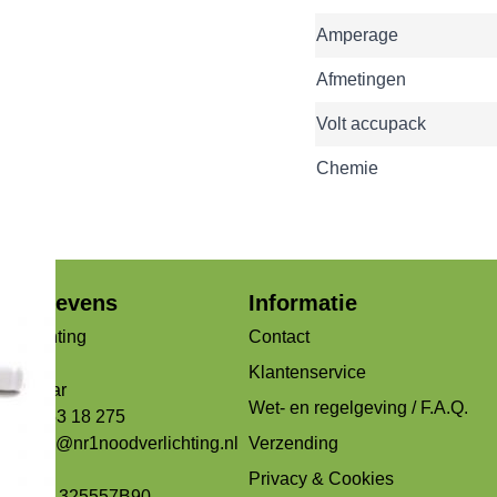
Amperage
Afmetingen
Volt accupack
Chemie
jfsgegevens
Informatie
verlichting
Contact
og 99b
Klantenservice
Alkmaar
Wet- en regelgeving / F.A.Q.
 072 - 53 18 275
ons:
info@nr1noodverlichting.nl
Verzending
163433
Privacy & Cookies
: NL001325557B90