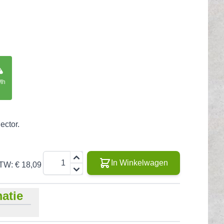
Mh
ector.
Aantal
In Winkelwagen
BTW:
€ 18,09
atie