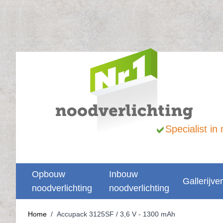
Ga naar de inhoud
Specialist i
Opbouw
Inbouw
Gallerijver
noodverlichting
noodverlichting
Home
/
Accupack 3125SF / 3,6 V - 1300 mAh