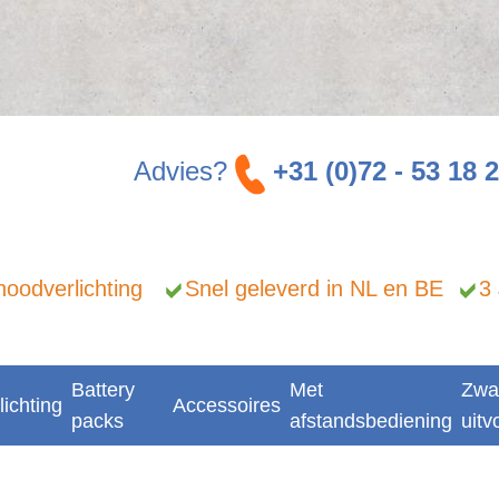
Advies?
+31 (0)72 - 53 18 
n noodverlichting
Snel geleverd in NL en BE
3
Battery
Met
Zwa
lichting
Accessoires
packs
afstandsbediening
uitv