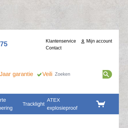
Klantenservice
Mijn account
275
Contact
Zoeken
 Jaar garantie
Veilig betalen
rte
ATEX
Winkelwagen
Tracklight
oering
explosieproof