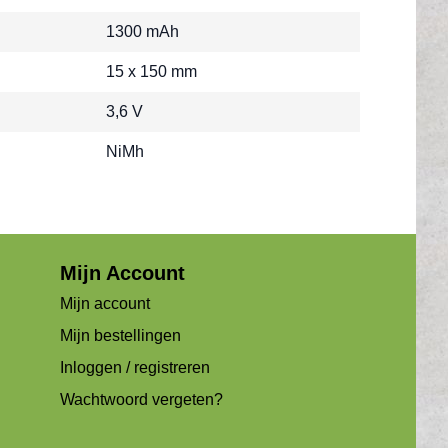
1300 mAh
15 x 150 mm
3,6 V
NiMh
Mijn Account
Mijn account
Mijn bestellingen
Inloggen / registreren
Wachtwoord vergeten?