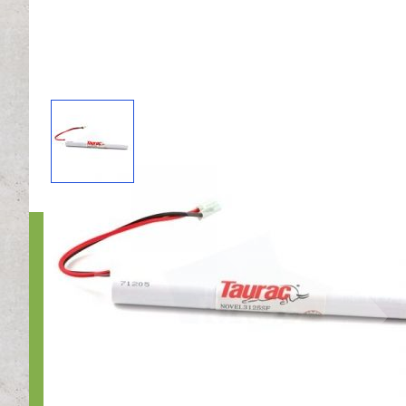
Bedri
Nr1Nood
Otterko
1822BX 
Bel ons:
E-mail 
Kvk: 37
BTW nr.