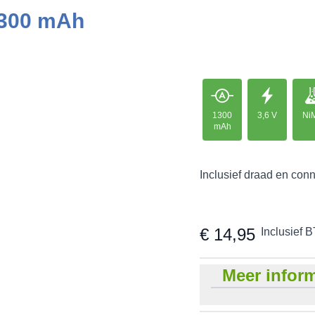
1300 mAh
1300
3,6 V
Ni
mAh
Inclusief draad en conn
€ 14,95
Inclusief 
Meer inform