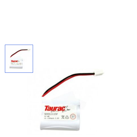
Accupack 3125F / 3,6 V - 1300 mAh
Inclusief draad en connector.
1300
3,6 V
NiMh
mAh