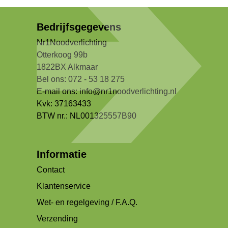
Bedrijfsgegevens
Nr1Noodverlichting
Otterkoog 99b
1822BX Alkmaar
Bel ons: 072 - 53 18 275
E-mail ons:
info@nr1noodverlichting.nl
Kvk: 37163433
BTW nr.: NL001325557B90
Informatie
Contact
Klantenservice
Wet- en regelgeving / F.A.Q.
Verzending