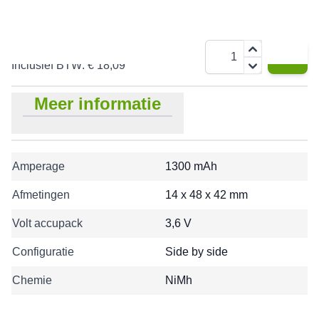
€ 14,95
Aantal
Inclusief BTW:
€ 18,09
Meer informatie
Amperage
1300 mAh
Afmetingen
14 x 48 x 42 mm
Volt accupack
3,6 V
Configuratie
Side by side
Chemie
NiMh