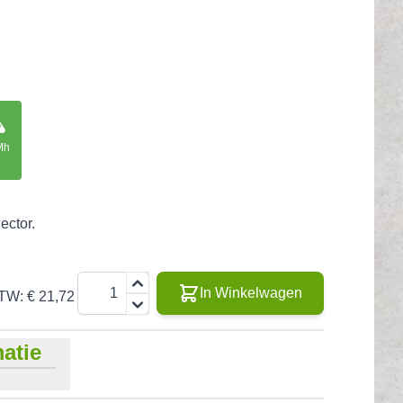
Mh
ector.
Aantal
In Winkelwagen
BTW:
€ 21,72
atie