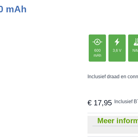
00 mAh
600
3,6 V
Ni
mAh
Inclusief draad en conn
€ 17,95
Inclusief 
Meer inform