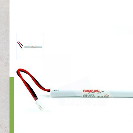
Bedri
Nr1Nood
Otterko
1822BX 
Bel ons:
E-mail 