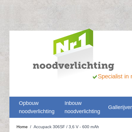
Ga naar de inhoud
Specialist i
Opbouw
Inbouw
Gallerijver
noodverlichting
noodverlichting
Home
/
Accupack 306SF / 3,6 V - 600 mAh