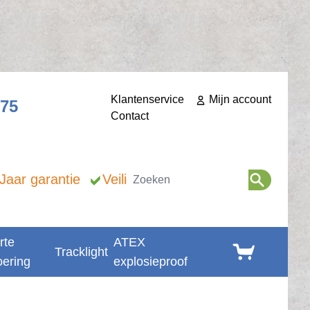
Klantenservice
Mijn account
275
Contact
Zoeken
 Jaar garantie
Veilig betalen
rte
ATEX
Winkelwagen
Tracklight
oering
explosieproof