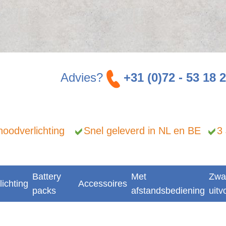
Advies?
+31 (0)72 - 53 18 
n noodverlichting
Snel geleverd in NL en BE
3
Battery
Met
Zwa
lichting
Accessoires
packs
afstandsbediening
uitv