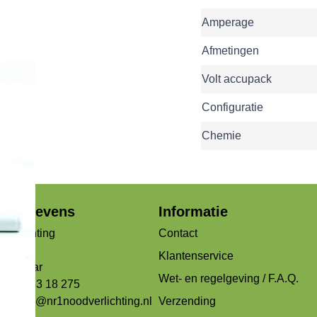
Amperage
Afmetingen
Volt accupack
Configuratie
Chemie
jfsgegevens
Informatie
verlichting
Contact
og 99b
Klantenservice
Alkmaar
Wet- en regelgeving / F.A.Q.
 072 - 53 18 275
ons:
info@nr1noodverlichting.nl
Verzending