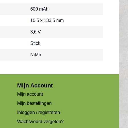
600 mAh
10,5 x 133,5 mm
3,6 V
Stick
NiMh
Mijn Account
Mijn account
Mijn bestellingen
Inloggen / registreren
Wachtwoord vergeten?