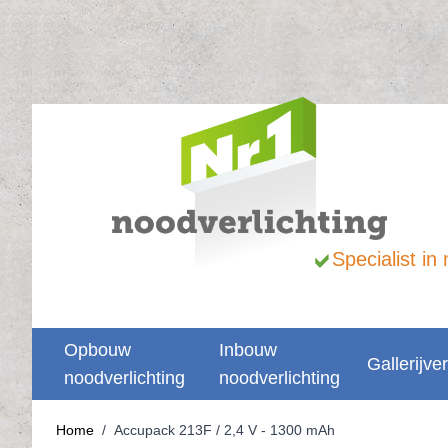
Ga naar de inhoud
Specialist i
Opbouw
Inbouw
Gallerijver
noodverlichting
noodverlichting
Home
/
Accupack 213F / 2,4 V - 1300 mAh