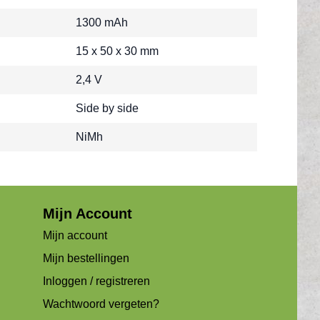
1300 mAh
15 x 50 x 30 mm
2,4 V
Side by side
NiMh
Mijn Account
Mijn account
Mijn bestellingen
Inloggen / registreren
Wachtwoord vergeten?