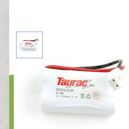
Bedri
Nr1Nood
Otterko
1822BX 
Bel ons:
E-mail 