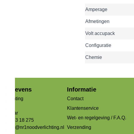
Amperage
Afmetingen
Volt accupack
Configuratie
Chemie
jfsgegevens
Informatie
verlichting
Contact
og 99b
Klantenservice
Alkmaar
Wet- en regelgeving / F.A.Q.
 072 - 53 18 275
ons:
info@nr1noodverlichting.nl
Verzending