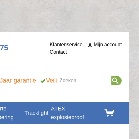
Klantenservice
Mijn account
275
Contact
Zoeken
 Jaar garantie
Veilig betalen
rte
ATEX
Winkelwagen
Tracklight
oering
explosieproof