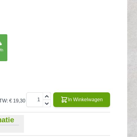
Mh
Aantal
In Winkelwagen
BTW:
€ 19,30
atie