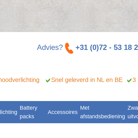
Advies?
+31 (0)72 - 53 18 
n noodverlichting
Snel geleverd in NL en BE
3
Battery
Met
Zwa
lichting
Accessoires
packs
afstandsbediening
uitv